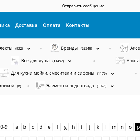
Отправить сообщение
ника
Доставка
Оплата
Контакты
плекты
Бренды
Акс
(932)
(62348)
Все для душа
Унита
(11492)
Для кухни мойки, смесители и сифоны
(1175)
ехникой
Элементы водоотвода
(8)
(1078)
0-9
a
b
c
d
e
f
g
h
i
j
k
l
m
n
o
p