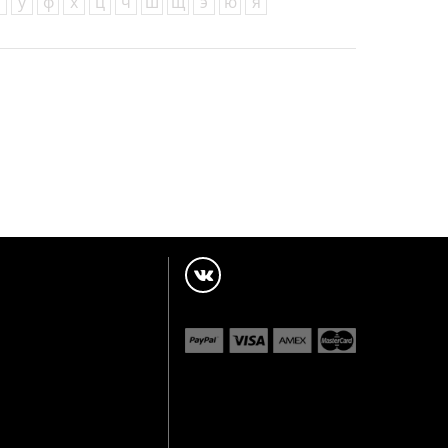
у
ф
х
ц
ч
ш
щ
э
ю
я