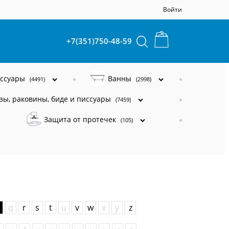
Войти
+7(351)750-48-59
ессуары
Ванны
(4491)
(2998)
зы, раковины, биде и писсуары
(7459)
Защита от протечек
(105)
q
r
s
t
u
v
w
x
y
z