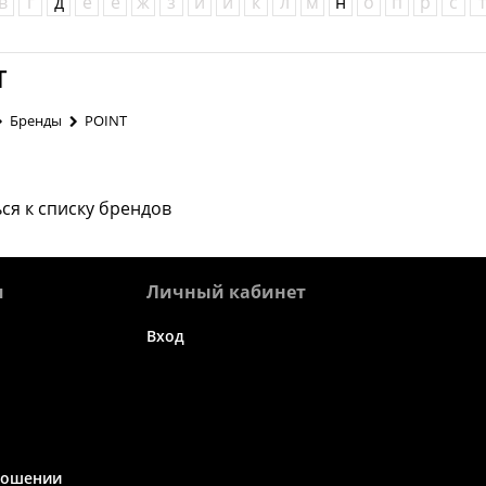
в
г
д
е
ё
ж
з
и
й
к
л
м
н
о
п
р
с
т
T
Бренды
POINT
ся к списку брендов
я
Личный кабинет
Вход
ношении