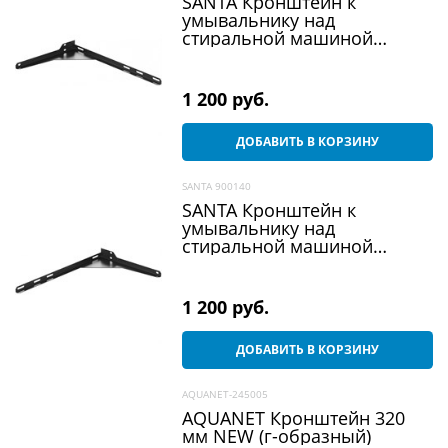
SANTA Кронштейн к
умывальнику над
стиральной машиной
"Универсальный" боковой
правый (для ум.Юпитер)
черный
1 200
 руб.
ДОБАВИТЬ В КОРЗИНУ
SANTA 900140
SANTA Кронштейн к
умывальнику над
стиральной машиной
"Универсальный" боковой
левый (для ум.Юпитер)
черный
1 200
 руб.
ДОБАВИТЬ В КОРЗИНУ
AQUANET-245005
AQUANET Кронштейн 320
мм NEW (г-образный)