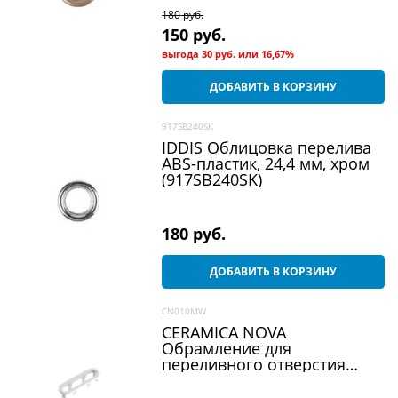
180
 руб.
150
 руб.
выгода
30 руб.
или
16,67%
ДОБАВИТЬ В КОРЗИНУ
917SB240SK
IDDIS Облицовка перелива
ABS-пластик, 24,4 мм, хром
(917SB240SK)
180
 руб.
ДОБАВИТЬ В КОРЗИНУ
CN010MW
CERAMICA NOVA
Обрамление для
переливного отверcтия
заглушка на перелив для
раковины белый CN010MW