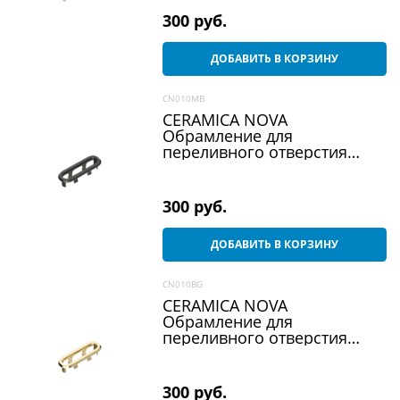
300
 руб.
ДОБАВИТЬ В КОРЗИНУ
CN010MB
CERAMICA NOVA
Обрамление для
переливного отверcтия
заглушка на перелив для
раковины черный матовый
CN010MB
300
 руб.
ДОБАВИТЬ В КОРЗИНУ
CN010BG
CERAMICA NOVA
Обрамление для
переливного отверcтия
заглушка на перелив для
раковины брашированное
золото CN010BG
300
 руб.