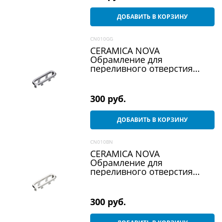
ДОБАВИТЬ В КОРЗИНУ
CN010GG
CERAMICA NOVA
Обрамление для
переливного отверcтия
заглушка на перелив для
раковины вороненая Cталь
CN010GG
300
 руб.
ДОБАВИТЬ В КОРЗИНУ
CN010BN
CERAMICA NOVA
Обрамление для
переливного отверcтия
заглушка на перелив для
раковины брашированный
никель CN010BN
300
 руб.