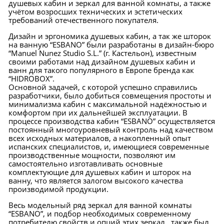
душевых кабин и зеркал для ванной комнаты, а также
учётом возросших технических и эстетических
требований отечественного покупателя.
Дизайн и эргономика душевых кабин, а так же шторок
на ванную “ESBANO” были разработаны в дизайн-бюро
“Manuel Nunez Studio S.L.” (г. Кастельон), известным
своими работами над дизайном душевых кабин и
ванн для такого популярного в Европе бренда как
“HIDROBOX”.
Основной задачей, с которой успешно справились
разработчики, было добиться совмещения простоты и
минимализма кабин с максимальной надёжностью и
комфортом при их дальнейшей эксплуатации. В
процессе производства кабин “ESBANO” осуществляется
постоянный многоуровневый контроль над качеством
всех исходных материалов, а накопленный опыт
испанских специалистов, и, имеющиеся современные
производственные мощности, позволяют им
самостоятельно изготавливать основные
комплектующие для душевых кабин и шторок на
ванну, что является залогом высокого качества
производимой продукции.
Весь модельный ряд зеркал для ванной комнаты
“ESBANO”, и подбор необходимых современному
потребителю свойств и опций этих зеркал, также был