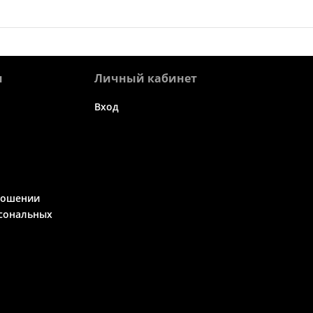
я
Личный кабинет
Вход
ношении
сональных