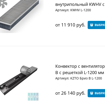
внутрипольный KWHV с 
Артикул:
KWHV L-1200
от
11 910
 руб.
ВЫБРА
Конвектор с вентилято
В с решеткой L-1200 мм
Артикул:
KZTO Бриз В L-1200
от
26 140
 руб.
ВЫБРА