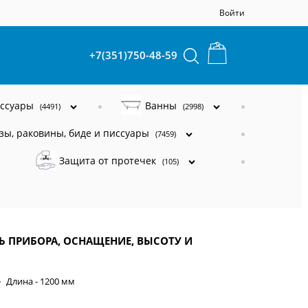
Войти
+7(351)750-48-59
ессуары
Ванны
(4491)
(2998)
зы, раковины, биде и писсуары
(7459)
Защита от протечек
(105)
Ь ПРИБОРА, ОСНАЩЕНИЕ, ВЫСОТУ И
Длина - 1200 мм