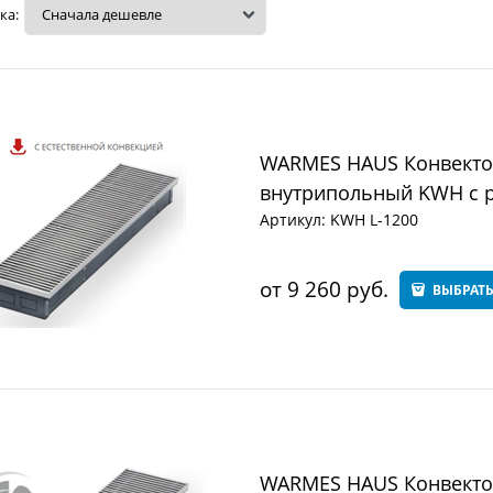
ка:
WARMES HAUS Конвектор
внутрипольный KWH с р
Артикул:
KWH L-1200
от
9 260
 руб.
ВЫБРАТ
WARMES HAUS Конвекто