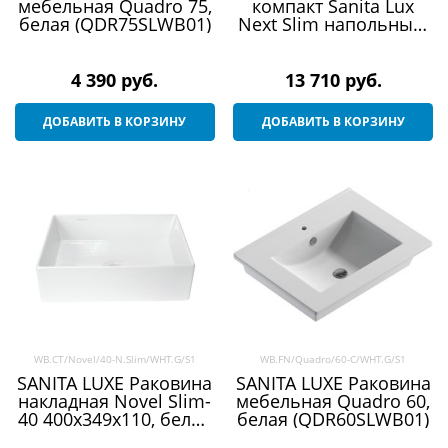
мебельная Quadro 75,
компакт Sanita Lux
белая (QDR75SLWB01)
Next Slim напольный,
с сиденьем
микролифт, белый
(WC.CC/Next/2-
4 390
 руб.
13 710
 руб.
SlimDM/WHT.G/S1)
ДОБАВИТЬ В КОРЗИНУ
ДОБАВИТЬ В КОРЗИНУ
WB.CT/Novel/40-N.Slim/WHT.G/S1
WB.FN/Quadro/60-C/WHT.G/S1
SANITA LUXE Раковина
SANITA LUXE Раковина
накладная Novel Slim-
мебельная Quadro 60,
40 400х349х110, белая
белая (QDR60SLWB01)
(NOV40SLWB01S)