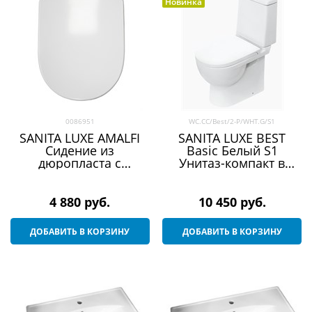
Новинка
0086951
WC.CC/Best/2-P/WHT.G/S1
SANITA LUXE AMALFI
SANITA LUXE BEST
Сидение из
Basic Белый S1
дюропласта с
Унитаз-компакт в
системой soft close
упаковке (Exclusive)
(Art, Best, Attica, Fest)
4 880
 руб.
10 450
 руб.
ДОБАВИТЬ В КОРЗИНУ
ДОБАВИТЬ В КОРЗИНУ