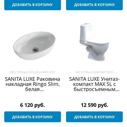
ДОБАВИТЬ В КОРЗИНУ
ДОБАВИТЬ В КОРЗИНУ
WB.CT/Ringo/53-N.Slim/WHT.G/S1
WC.CC/Max/2-DM/WHT.G/S1
SANITA LUXE Раковина
SANITA LUXE Унитаз-
накладная Ringo Slim,
компакт MAX SL с
белая
быстросъемным
(WB.CT/Ringo/53-
сидением микролифт
N.Slim/WHT.G/S1)
6 120
 руб.
12 590
 руб.
ДОБАВИТЬ В КОРЗИНУ
ДОБАВИТЬ В КОРЗИНУ