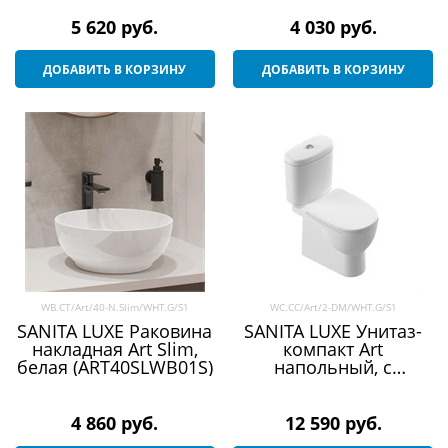
5 620
 руб.
4 030
 руб.
ДОБАВИТЬ В КОРЗИНУ
ДОБАВИТЬ В КОРЗИНУ
WB.CT/Art/40-N.Slim/WHT.G/S1
WC.CC/Art/2-DM/WHT.G/S1
SANITA LUXE Раковина
SANITA LUXE Унитаз-
накладная Art Slim,
компакт Art
белая (ART40SLWB01S)
напольный, с
сиденьем микролифт
(ARTSLCC01040622)
4 860
 руб.
12 590
 руб.