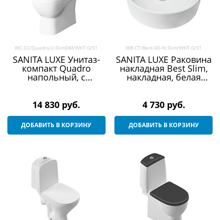
WC.CC/Quadro/2-SlimDM/WHT.G/S1
WB.CT/Best/40-N.Slim/WHT.G/S1
SANITA LUXE Унитаз-
SANITA LUXE Раковина
компакт Quadro
накладная Best Slim,
напольный, с
накладная, белая
сиденьем микролифт
(BST40SLWB01S)
(QDRSLCC01151022)
14 830
 руб.
4 730
 руб.
ДОБАВИТЬ В КОРЗИНУ
ДОБАВИТЬ В КОРЗИНУ