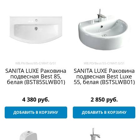
WB.FN/Best/85-C/WHT.G/S1
WB.PD/Best/55-C/WHT.G/S1
SANITA LUXE Раковина
SANITA LUXE Раковина
подвесная Best 85,
подвесная Best Luxe
белая (BST85SLWB01)
55, белая (BSTSLWB01)
4 380
 руб.
2 850
 руб.
ДОБАВИТЬ В КОРЗИНУ
ДОБАВИТЬ В КОРЗИНУ