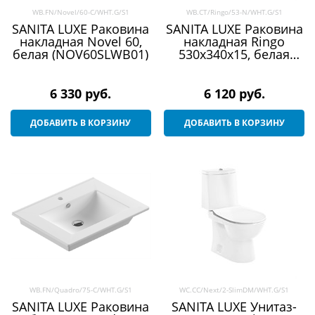
WB.FN/Novel/60-C/WHT.G/S1
WB.CT/Ringo/53-N/WHT.G/S1
SANITA LUXE Раковина
SANITA LUXE Раковина
накладная Novel 60,
накладная Ringo
белая (NOV60SLWB01)
530х340х15, белая
(WB.CT/Ringo/53-
N/WHT.G/S1)
6 330
 руб.
6 120
 руб.
ДОБАВИТЬ В КОРЗИНУ
ДОБАВИТЬ В КОРЗИНУ
WB.FN/Quadro/75-C/WHT.G/S1
WC.CC/Next/2-SlimDM/WHT.G/S1
SANITA LUXE Раковина
SANITA LUXE Унитаз-