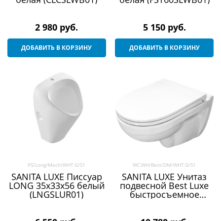
2 980
 руб.
5 150
 руб.
ДОБАВИТЬ В КОРЗИНУ
ДОБАВИТЬ В КОРЗИНУ
PS/Long/Mech/WHT.G/S1
WC.WH/Best/DM/WHT.G/S1
SANITA LUXE Писсуар
SANITA LUXE Унитаз
LONG 35х33х56 белый
подвесной Best Luxe
(LNGSLUR01)
быстросъемное
сиденье микролифт
(WC.WH/Best/DM/WHT.