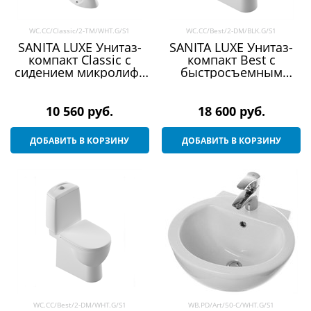
WC.CC/Classic/2-TM/WHT.G/S1
WC.CC/Best/2-DM/BLK.G/S1
SANITA LUXE Унитаз-
SANITA LUXE Унитаз-
компакт Classic с
компакт Best с
сидением микролифт
быстросъемным
(WC.CC/Classic/2-
сидением микролифт
TM/WHT.G/S1)
и черной крышкой
10 560
 руб.
18 600
 руб.
ДОБАВИТЬ В КОРЗИНУ
ДОБАВИТЬ В КОРЗИНУ
WC.CC/Best/2-DM/WHT.G/S1
WB.PD/Art/50-C/WHT.G/S1