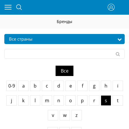
Бренды
Все
0-9
a
b
c
d
e
f
g
h
i
j
k
l
m
n
o
p
r
s
t
v
w
z