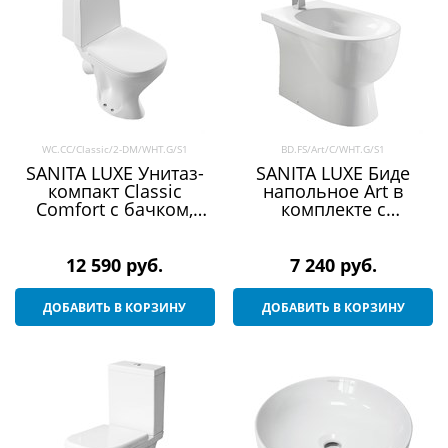
WC.CC/Classic/2-DM/WHT.G/S1
BD.FS/Art/C/WHT.G/S1
SANITA LUXE Унитаз-
SANITA LUXE Биде
компакт Classic
напольное Art в
Comfort с бачком,
комплекте с
сиденье микролифт,
креплением
белый
(ARTSLBI01)
(WC.CC/Classic/2-
12 590
 руб.
7 240
 руб.
DM/WHT.G/S1)
ДОБАВИТЬ В КОРЗИНУ
ДОБАВИТЬ В КОРЗИНУ