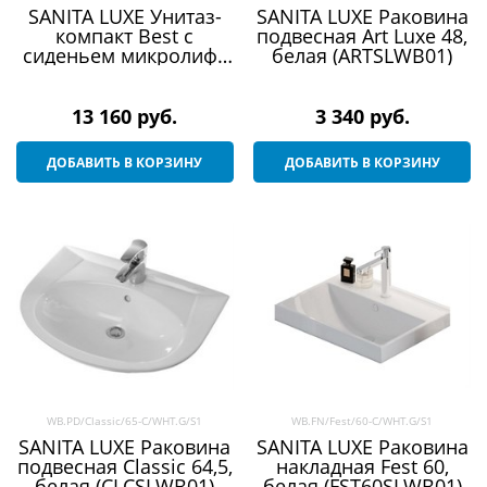
SANITA LUXE Унитаз-
SANITA LUXE Раковина
компакт Best с
подвесная Art Luxe 48,
сиденьем микролифт
белая (ARTSLWB01)
(WC.CC/Best/2-
DM/WHT.G/S1)
13 160
 руб.
3 340
 руб.
ДОБАВИТЬ В КОРЗИНУ
ДОБАВИТЬ В КОРЗИНУ
WB.PD/Classic/65-C/WHT.G/S1
WB.FN/Fest/60-C/WHT.G/S1
SANITA LUXE Раковина
SANITA LUXE Раковина
подвесная Classic 64,5,
накладная Fest 60,
белая (CLCSLWB01)
белая (FST60SLWB01)