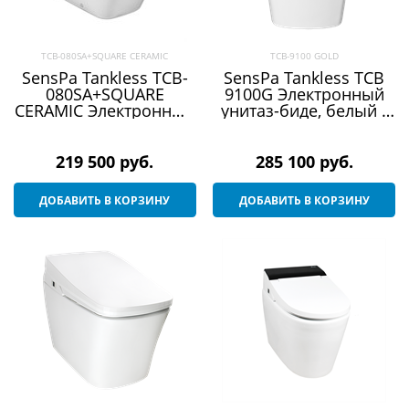
TCB-080SA+SQUARE CERAMIC
TCB-9100 GOLD
SensPa Tankless TCB-
SensPa Tankless TCB
080SA+SQUARE
9100G Электронный
CERAMIC Электронный
унитаз-биде, белый /
унитаз-биде с ночной
золото
подсветкой,
квадратный
219 500
 руб.
285 100
 руб.
ДОБАВИТЬ В КОРЗИНУ
ДОБАВИТЬ В КОРЗИНУ