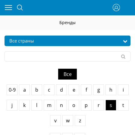
Бренды
Все
0-9
a
b
c
d
e
f
g
h
i
j
k
l
m
n
o
p
r
s
t
v
w
z