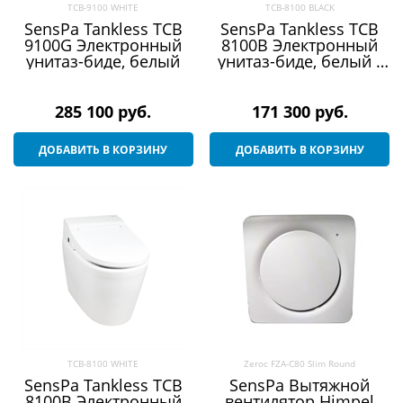
TCB-9100 WHITE
TCB-8100 BLACK
SensPa Tankless TCB
SensPa Tankless TCB
9100G Электронный
8100B Электронный
унитаз-биде, белый
унитаз-биде, белый /
черный
285 100
 руб.
171 300
 руб.
ДОБАВИТЬ В КОРЗИНУ
ДОБАВИТЬ В КОРЗИНУ
TCB-8100 WHITE
Zeroc FZA-C80 Slim Round
SensPa Tankless TCB
SensPa Вытяжной
8100B Электронный
вентилятор Himpel