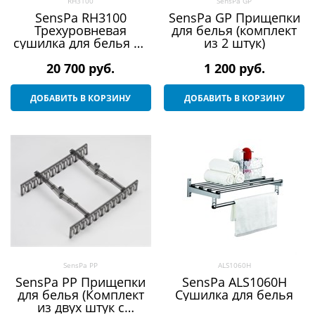
RH3100
SensPa GP
SensPa RH3100
SensPa GP Прищепки
Трехуровневая
для белья (комплект
сушилка для белья на
из 2 штук)
стену Веллекс RH (3
20 700
полочки)
 руб.
1 200
 руб.
ДОБАВИТЬ В КОРЗИНУ
ДОБАВИТЬ В КОРЗИНУ
SensPa PP
ALS1060H
SensPa PP Прищепки
SensPa ALS1060H
для белья (Комплект
Сушилка для белья
из двух штук с