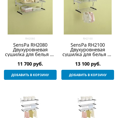
RH2080
RH2100
SensPa RH2080
SensPa RH2100
Двухуровневая
Двухуровневая
сушилка для белья на
сушилка для белья на
стену Веллекс RH (2
стену Веллекс RH (2
11 700
полочки)
 руб.
13 100
полочки)
 руб.
ДОБАВИТЬ В КОРЗИНУ
ДОБАВИТЬ В КОРЗИНУ