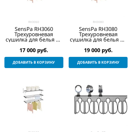
RH3060
RH3080
SensPa RH3060
SensPa RH3080
Трехуровневая
Трехуровневая
сушилка для белья на
сушилка для белья на
стену Веллекс RH (3
стену Веллекс RH (3
17 000
полочки)
 руб.
19 000
полочки)
 руб.
ДОБАВИТЬ В КОРЗИНУ
ДОБАВИТЬ В КОРЗИНУ