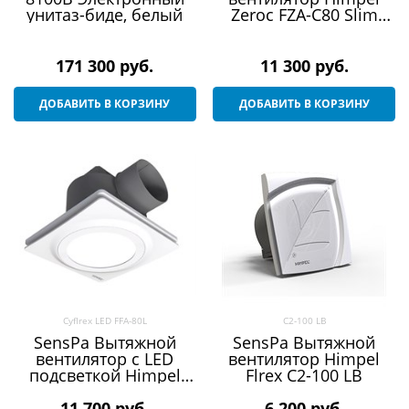
унитаз-биде, белый
Zeroc FZA-C80 Slim
Round
171 300
 руб.
11 300
 руб.
ДОБАВИТЬ В КОРЗИНУ
ДОБАВИТЬ В КОРЗИНУ
Cyflrex LED FFA-80L
C2-100 LB
SensPa Вытяжной
SensPa Вытяжной
вентилятор с LED
вентилятор Himpel
подсветкой Himpel
Flrex C2-100 LB
Cyflrex LED FFA-80L
11 700
 руб.
6 200
 руб.