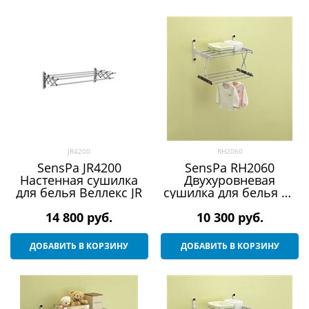
JR4200
RH2060
SensPa JR4200
SensPa RH2060
Настенная сушилка
Двухуровневая
для белья Веллекс JR
сушилка для белья на
стену Веллекс RH (2
14 800
 руб.
10 300
полочки)
 руб.
ДОБАВИТЬ В КОРЗИНУ
ДОБАВИТЬ В КОРЗИНУ