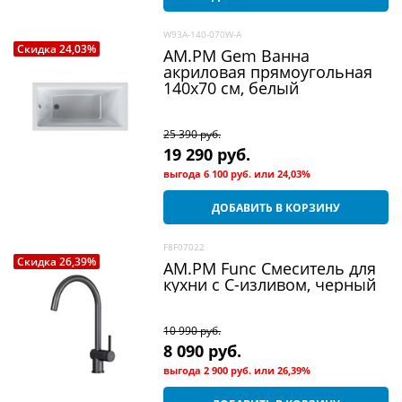
W93A-140-070W-A
Скидка 24,03%
AM.PM Gem Ванна
акриловая прямоугольная
140х70 см, белый
25 390
 руб.
19 290
 руб.
выгода
6 100 руб.
или
24,03%
ДОБАВИТЬ В КОРЗИНУ
F8F07022
Скидка 26,39%
AM.PM Func Смеситель для
кухни с С-изливом, черный
10 990
 руб.
8 090
 руб.
выгода
2 900 руб.
или
26,39%