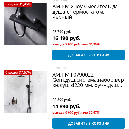
Скидка 31,95%
AM.PM X-Joy Смеситель д/
душа с термостатом,
черный
23 790
 руб.
16 190
 руб.
выгода
7 600 руб.
или
31,95%
ДОБАВИТЬ В КОРЗИНУ
F0790022
Скидка 37,67%
AM.PM F0790022
Gem,душ.система,набор:вер
хн.душ d220 мм, ручн.душ
1ф-ция d 110 мм,
душ.штанга 1030-1460 мм,
23 890
 руб.
14 890
 руб.
выгода
9 000 руб.
или
37,67%
ДОБАВИТЬ В КОРЗИНУ