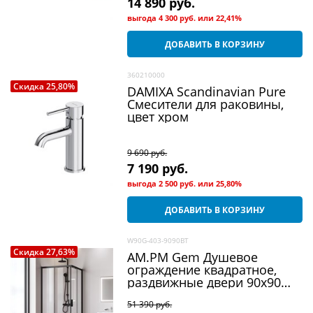
14 890
 руб.
выгода
4 300 руб.
или
22,41%
ДОБАВИТЬ В КОРЗИНУ
360210000
Скидка 25,80%
DAMIXA Scandinavian Pure
Смесители для раковины,
цвет хром
9 690
 руб.
7 190
 руб.
выгода
2 500 руб.
или
25,80%
ДОБАВИТЬ В КОРЗИНУ
W90G-403-9090BT
Скидка 27,63%
AM.PM Gem Душевое
ограждение квадратное,
раздвижные двери 90x90
черный матовый, стекло
51 390
 руб.
прозрачное