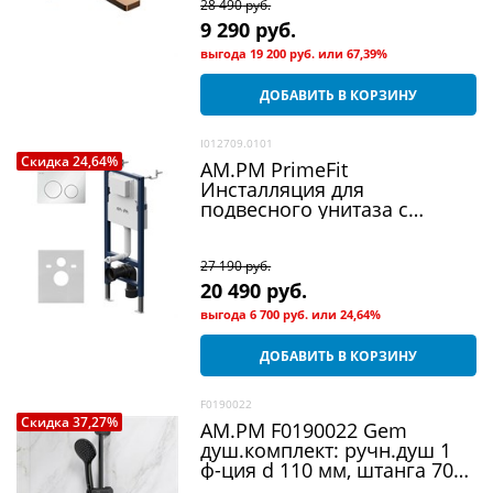
28 490
 руб.
9 290
 руб.
выгода
19 200 руб.
или
67,39%
ДОБАВИТЬ В КОРЗИНУ
I012709.0101
Скидка 24,64%
AM.PM PrimeFit
Инсталляция для
подвесного унитаза с
механической клавишей
PrimeFit L
27 190
 руб.
20 490
 руб.
выгода
6 700 руб.
или
24,64%
ДОБАВИТЬ В КОРЗИНУ
F0190022
Скидка 37,27%
AM.PM F0190022 Gem
душ.комплект: ручн.душ 1
ф-ция d 110 мм, штанга 700,
шланг 1 750 мм, черный, шт.