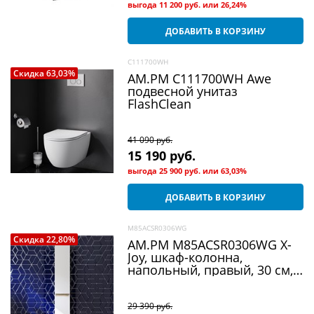
выгода
11 200 руб.
или
26,24%
ДОБАВИТЬ В КОРЗИНУ
C111700WH
Скидка 63,03%
AM.PM C111700WH Awe
подвесной унитаз
FlashClean
41 090
 руб.
15 190
 руб.
выгода
25 900 руб.
или
63,03%
ДОБАВИТЬ В КОРЗИНУ
M85ACSR0306WG
Скидка 22,80%
AM.PM M85ACSR0306WG X-
Joy, шкаф-колонна,
напольный, правый, 30 см,
двери, цвет: белый, глянец
29 390
 руб.