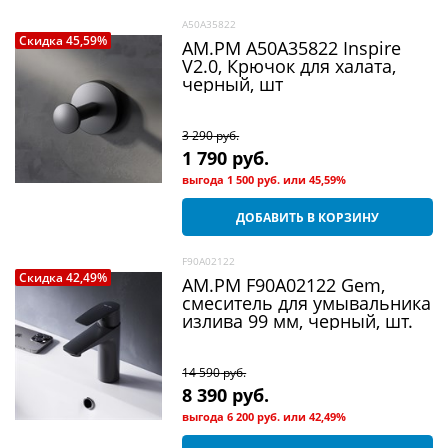
A50A35822
Скидка 45,59%
AM.PM A50A35822 Inspire
V2.0, Крючок для халата,
черный, шт
3 290
 руб.
1 790
 руб.
выгода
1 500 руб.
или
45,59%
ДОБАВИТЬ В КОРЗИНУ
F90A02122
Скидка 42,49%
AM.PM F90A02122 Gem,
смеситель для умывальника
излива 99 мм, черный, шт.
14 590
 руб.
8 390
 руб.
выгода
6 200 руб.
или
42,49%