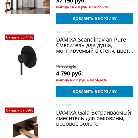
прозрачное
37 190
 руб.
выгода
14 200 руб.
или
27,63%
ДОБАВИТЬ В КОРЗИНУ
367500300
Скидка 56,41%
DAMIXA Scandinavian Pure
Смеситель для душа,
монтируемый в стену, цвет
черный
10 990
 руб.
4 790
 руб.
выгода
6 200 руб.
или
56,41%
ДОБАВИТЬ В КОРЗИНУ
530260500
Скидка 67,39%
DAMIXA Gala Встраиваемый
смеситель для раковины,
розовое золото