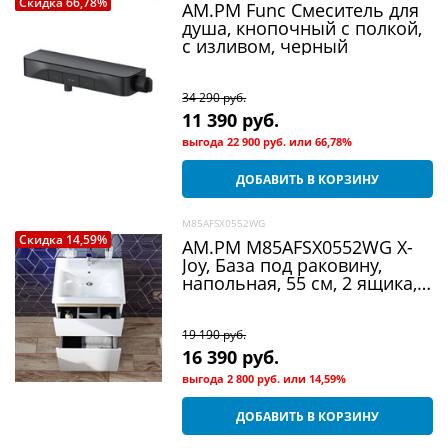
Скидка 66,78%
AM.PM Func Смеситель для
душа, кнопочный с полкой,
с изливом, черный
34 290
 руб.
11 390
 руб.
выгода
22 900 руб.
или
66,78%
ДОБАВИТЬ В КОРЗИНУ
M85AFSX0552WG
Скидка 14,59%
AM.PM M85AFSX0552WG X-
Joy, База под раковину,
напольная, 55 см, 2 ящика,
белый глянец
19 190
 руб.
16 390
 руб.
выгода
2 800 руб.
или
14,59%
ДОБАВИТЬ В КОРЗИНУ