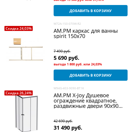
ДОБАВИТЬ В КОРЗИНУ
W72A-150-070W-R2
Скидка 24,03%
AM.PM каркас для ванны
spirit 150х70
7 490
 руб.
5 690
 руб.
выгода
1 800 руб.
или
24,03%
ДОБАВИТЬ В КОРЗИНУ
W94G-403-9090-BT1K
Скидка 26,24%
AM.PM X-Joy Душевое
ограждение квадратное,
раздвижные двери 90x90
черный мат.,стекло
прозрачн
42 690
 руб.
31 490
 руб.