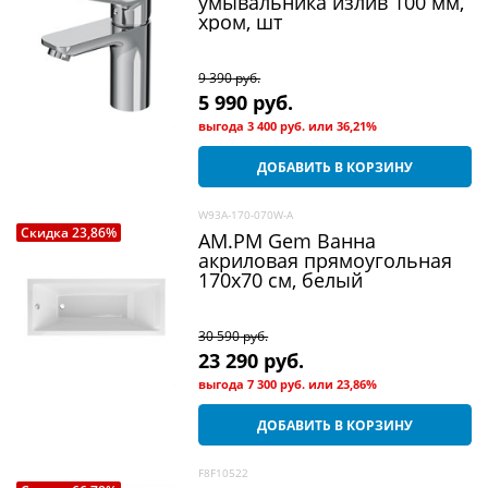
умывальника излив 100 мм,
хром, шт
9 390
 руб.
5 990
 руб.
выгода
3 400 руб.
или
36,21%
ДОБАВИТЬ В КОРЗИНУ
W93A-170-070W-A
Скидка 23,86%
AM.PM Gem Ванна
акриловая прямоугольная
170x70 см, белый
30 590
 руб.
23 290
 руб.
выгода
7 300 руб.
или
23,86%
ДОБАВИТЬ В КОРЗИНУ
F8F10522