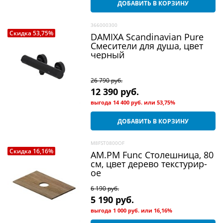
ДОБАВИТЬ В КОРЗИНУ
366000300
Скидка 53,75%
DAMIXA Scandinavian Pure
Смесители для душа, цвет
черный
26 790
 руб.
12 390
 руб.
выгода
14 400 руб.
или
53,75%
ДОБАВИТЬ В КОРЗИНУ
M8FST0800OF
Скидка 16,16%
AM.PM Func Столешница, 80
см, цвет дерево текстурир-
ое
6 190
 руб.
5 190
 руб.
выгода
1 000 руб.
или
16,16%