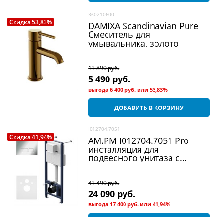
360210600
Скидка 53,83%
DAMIXA Scandinavian Pure
Смеситель для
умывальника, золото
11 890
 руб.
5 490
 руб.
выгода
6 400 руб.
или
53,83%
ДОБАВИТЬ В КОРЗИНУ
I012704.7051
Скидка 41,94%
AM.PM I012704.7051 Pro
инсталляция для
подвесного унитаза с
пневматовыйич клавишей
Pro S пластик, хром
41 490
 руб.
24 090
 руб.
выгода
17 400 руб.
или
41,94%