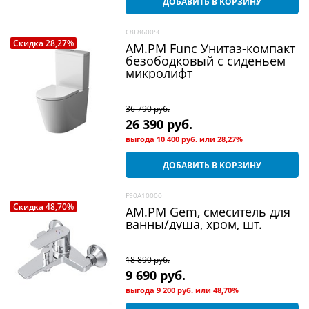
ДОБАВИТЬ В КОРЗИНУ
C8F8600SC
Скидка 28,27%
AM.PM Func Унитаз-компакт
безободковый с сиденьем
микролифт
36 790
 руб.
26 390
 руб.
выгода
10 400 руб.
или
28,27%
ДОБАВИТЬ В КОРЗИНУ
F90A10000
Скидка 48,70%
AM.PM Gem, смеситель для
ванны/душа, хром, шт.
18 890
 руб.
9 690
 руб.
выгода
9 200 руб.
или
48,70%