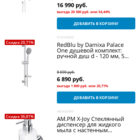
16 990
 руб.
выгода
20 300 руб.
или
54,44%
ДОБАВИТЬ В КОРЗИНУ
914100000
Скидка 20,71%
RedBlu by Damixa Palace
One душевой комплект:
ручной душ d - 120 мм, 5
функций, штанга,
мыльница, шт
8 690
 руб.
6 890
 руб.
выгода
1 800 руб.
или
20,71%
ДОБАВИТЬ В КОРЗИНУ
A85A36900
Скидка 36,81%
AM.PM X-Joy Стеклянный
диспенсер для жидкого
мыла с настенным
держателем, хром