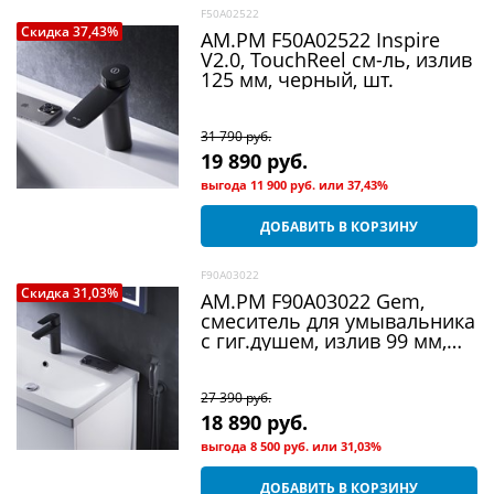
F50A02522
Скидка 37,43%
AM.PM F50A02522 Inspire
V2.0, TouchReel см-ль, излив
125 мм, черный, шт.
31 790
 руб.
19 890
 руб.
выгода
11 900 руб.
или
37,43%
ДОБАВИТЬ В КОРЗИНУ
F90A03022
Скидка 31,03%
AM.PM F90A03022 Gem,
смеситель для умывальника
с гиг.душем, излив 99 мм,
черный, шт
27 390
 руб.
18 890
 руб.
выгода
8 500 руб.
или
31,03%
ДОБАВИТЬ В КОРЗИНУ