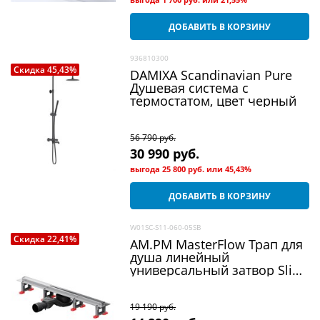
ДОБАВИТЬ В КОРЗИНУ
936810300
Скидка 45,43%
DAMIXA Scandinavian Pure
Душевая система c
термостатом, цвет черный
56 790
 руб.
30 990
 руб.
выгода
25 800 руб.
или
45,43%
ДОБАВИТЬ В КОРЗИНУ
W01SC-S11-060-05SB
Скидка 22,41%
AM.PM MasterFlow Трап для
душа линейный
универсальный затвор Slim
line 60см цвет сталь
матовая
19 190
 руб.