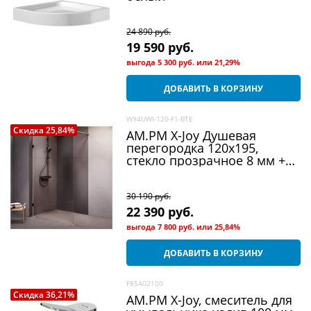
24 890
 руб.
19 590
 руб.
выгода
5 300 руб.
или
21,29%
ДОБАВИТЬ В КОРЗИНУ
W94UWI-120-F1-BTE
Скидка 25,84%
AM.PM X-Joy Душевая
перегородка 120x195,
стекло прозрачное 8 мм +
покрытие, фурнитура
черный
30 190
 руб.
22 390
 руб.
выгода
7 800 руб.
или
25,84%
ДОБАВИТЬ В КОРЗИНУ
F85A02100
Скидка 36,21%
AM.PM X-Joy, смеситель для