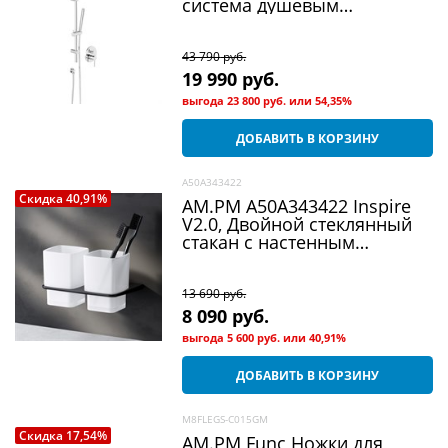
система душевым
смесителем и штангой,
хром
43 790
 руб.
19 990
 руб.
выгода
23 800 руб.
или
54,35%
ДОБАВИТЬ В КОРЗИНУ
A50A343422
Скидка 40,91%
AM.PM A50A343422 Inspire
V2.0, Двойной стеклянный
стакан с настенным
держателем, черный, шт
13 690
 руб.
8 090
 руб.
выгода
5 600 руб.
или
40,91%
ДОБАВИТЬ В КОРЗИНУ
M8FLEGS-C015GM
Скидка 17,54%
AM.PM Func Ножки для