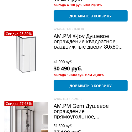
выгода
4 300 руб.
или
20,88%
ДОБАВИТЬ В КОРЗИНУ
W94G-403-8080-BT1K
Скидка 25,80%
AM.PM X-Joy Душевое
ограждение квадратное,
раздвижные двери 80x80
черный мат.,стекло
прозрачн
41 090
 руб.
30 490
 руб.
выгода
10 600 руб.
или
25,80%
ДОБАВИТЬ В КОРЗИНУ
W90G-403-100280-BT
Скидка 27,63%
AM.PM Gem Душевое
ограждение
прямоугольное,
раздвижные двери 100x80
51 390
 руб.
черный матовый, стекло