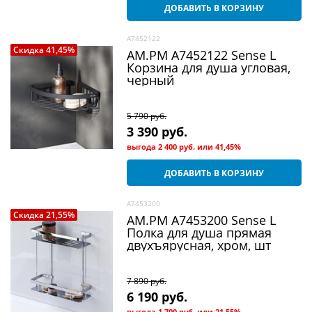
ДОБАВИТЬ В КОРЗИНУ
A7452122
Скидка 41,45%
AM.PM A7452122 Sense L
Корзина для душа угловая,
черный
5 790
 руб.
3 390
 руб.
выгода
2 400 руб.
или
41,45%
ДОБАВИТЬ В КОРЗИНУ
A7453200
Скидка 21,55%
AM.PM A7453200 Sense L
Полка для душа прямая
двухъярусная, хром, шт
7 890
 руб.
6 190
 руб.
выгода
1 700 руб.
или
21,55%