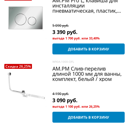
AM.PM Pro L, клавиша для
инсталляции
пневматическая, пластик,
глянцевый хром
5 090
 руб.
3 390
 руб.
выгода
1 700 руб.
или
33,40%
ДОБАВИТЬ В КОРЗИНУ
W90A-1000-OFL
Скидка 26,25%
AM.PM Слив-перелив
длиной 1000 мм для ванны,
комплект, белый / хром
4 190
 руб.
3 090
 руб.
выгода
1 100 руб.
или
26,25%
ДОБАВИТЬ В КОРЗИНУ