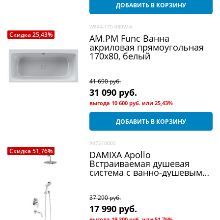
ДОБАВИТЬ В КОРЗИНУ
W84A-170-080W-A
Скидка 25,43%
AM.PM Func Ванна
акриловая прямоугольная
170х80, белый
41 690
 руб.
31 090
 руб.
выгода
10 600 руб.
или
25,43%
ДОБАВИТЬ В КОРЗИНУ
947510000
Скидка 51,76%
DAMIXA Apollo
Встраиваемая душевая
система с ванно-душевым
смесителем и изливом,
хром
37 290
 руб.
17 990
 руб.
выгода
19 300 руб.
или
51,76%