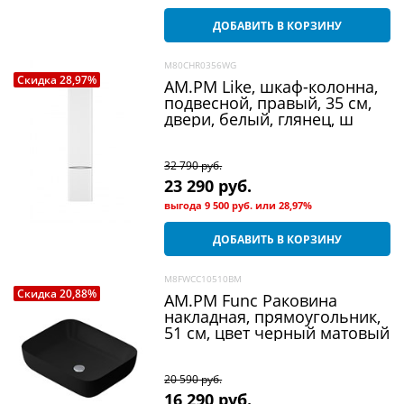
ДОБАВИТЬ В КОРЗИНУ
M80CHR0356WG
Скидка 28,97%
AM.PM Like, шкаф-колонна,
подвесной, правый, 35 см,
двери, белый, глянец, ш
32 790
 руб.
23 290
 руб.
выгода
9 500 руб.
или
28,97%
ДОБАВИТЬ В КОРЗИНУ
M8FWCC10510BM
Скидка 20,88%
AM.PM Func Раковина
накладная, прямоугольник,
51 см, цвет черный матовый
20 590
 руб.
16 290
 руб.