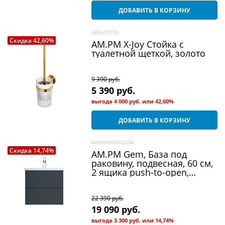
ДОБАВИТЬ В КОРЗИНУ
A85A33399
Скидка 42,60%
AM.PM X-Joy Стойка с
туалетной щеткой, золото
9 390
 руб.
5 390
 руб.
выгода
4 000 руб.
или
42,60%
ДОБАВИТЬ В КОРЗИНУ
M90FHX06022GM
Скидка 14,74%
AM.PM Gem, База под
раковину, подвесная, 60 см,
2 ящика push-to-open,
графит матовый
22 390
 руб.
19 090
 руб.
выгода
3 300 руб.
или
14,74%