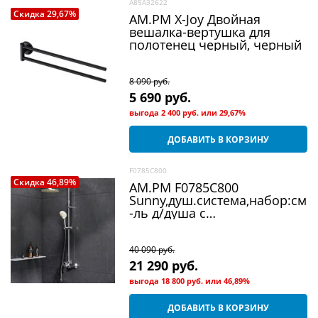
A85A32622
Скидка 29,67%
AM.PM X-Joy Двойная
вешалка-вертушка для
полотенец черный, черный
8 090
 руб.
5 690
 руб.
выгода
2 400 руб.
или
29,67%
ДОБАВИТЬ В КОРЗИНУ
F0785C800
Скидка 46,89%
AM.PM F0785C800
Sunny,душ.система,набор:см
-ль д/душа с
переключателем,верхний
душ d220 мм, ручной душ
110
40 090
 руб.
21 290
 руб.
выгода
18 800 руб.
или
46,89%
ДОБАВИТЬ В КОРЗИНУ