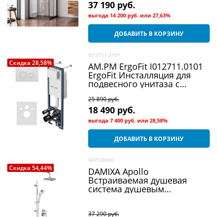
37 190
 руб.
выгода
14 200 руб.
или
27,63%
ДОБАВИТЬ В КОРЗИНУ
I012711.0101
Скидка 28,58%
AM.PM ErgoFit I012711.0101
ErgoFit Инсталляция для
подвесного унитаза с
клавишей ErgoFit L пластик,
25 890
 руб.
белый
18 490
 руб.
выгода
7 400 руб.
или
28,58%
ДОБАВИТЬ В КОРЗИНУ
947530000
Скидка 54,44%
DAMIXA Apollo
Встраиваемая душевая
система душевым
смесителем и штангой,
хром
37 290
 руб.