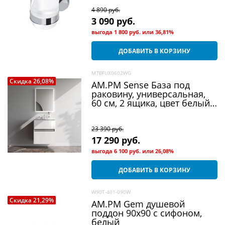
4 890
 руб.
3 090
 руб.
выгода
1 800 руб.
или
36,81%
ДОБАВИТЬ В КОРЗИНУ
M7BFUX0602WG
Скидка 26,08%
AM.PM Sense База под
раковину, универсальная,
60 см, 2 ящика, цвет белый
глянец
23 390
 руб.
17 290
 руб.
выгода
6 100 руб.
или
26,08%
ДОБАВИТЬ В КОРЗИНУ
W90T-401-090W
Скидка 21,29%
AM.PM Gem душевой
поддон 90х90 с сифоном,
белый