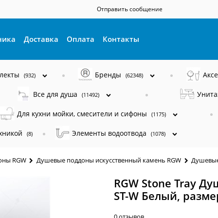
Отправить сообщение
ника
Доставка
Оплата
Контакты
плекты
Бренды
Акс
(932)
(62348)
Все для душа
Унита
(11492)
Для кухни мойки, смесители и сифоны
(1175)
ехникой
Элементы водоотвода
(8)
(1078)
оны RGW
Душевые поддоны искусственный камень RGW
Душевые
RGW Stone Tray Д
ST-W Белый, разме
0 отзывов