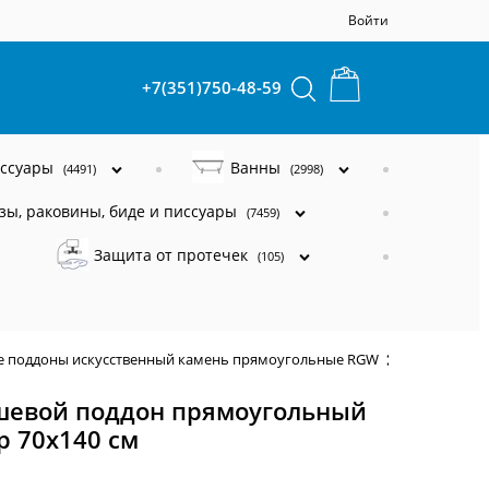
Войти
+7(351)750-48-59
ессуары
Ванны
(4491)
(2998)
зы, раковины, биде и писсуары
(7459)
Защита от протечек
(105)
 поддоны искусственный камень прямоугольные RGW
RGW Stone T
ушевой поддон прямоугольный
р 70x140 см