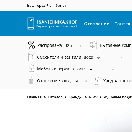
Ваш город:
Челябинск
Отопление
Сантех
Распродажа
Выгодные ком
(121)
Смесители и вентили
(9682)
Мебель и зеркала
(6037)
Отопление
Уход за сант
(1030)
Главная
Каталог
Бренды
RGW
Душевые подд