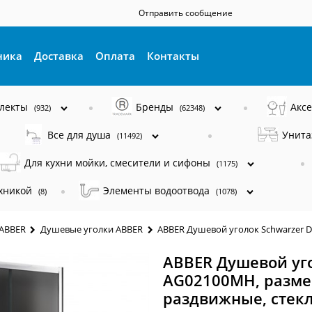
Отправить сообщение
ника
Доставка
Оплата
Контакты
плекты
Бренды
Акс
(932)
(62348)
Все для душа
Унита
(11492)
Для кухни мойки, смесители и сифоны
(1175)
ехникой
Элементы водоотвода
(8)
(1078)
 ABBER
Душевые уголки ABBER
ABBER Душевой уголок Schwarzer D
ABBER Душевой уго
AG02100MH, размер
раздвижные, стекл