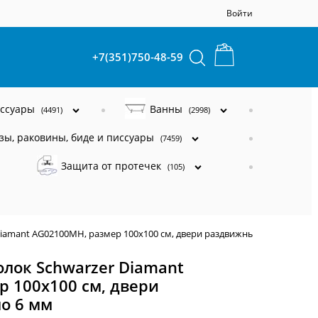
Войти
+7(351)750-48-59
ессуары
Ванны
(4491)
(2998)
зы, раковины, биде и писсуары
(7459)
Защита от протечек
(105)
iamant AG02100MH, размер 100x100 см, двери раздвижные, стекло 6 мм
лок Schwarzer Diamant
 100x100 см, двери
о 6 мм