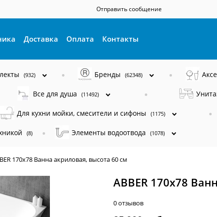
Отправить сообщение
ника
Доставка
Оплата
Контакты
плекты
Бренды
Акс
(932)
(62348)
Все для душа
Унита
(11492)
Для кухни мойки, смесители и сифоны
(1175)
ехникой
Элементы водоотвода
(8)
(1078)
BER 170x78 Ванна акриловая, высота 60 см
ABBER 170x78 Ванн
0 отзывов