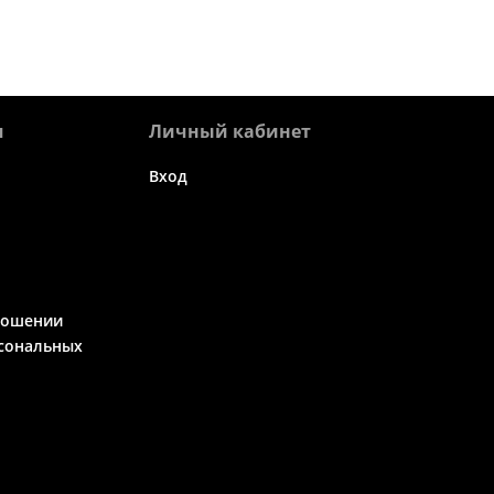
я
Личный кабинет
Вход
ношении
сональных