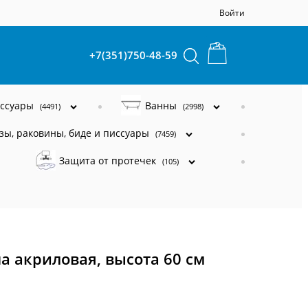
Войти
+7(351)750-48-59
ессуары
Ванны
(4491)
(2998)
зы, раковины, биде и писсуары
(7459)
Защита от протечек
(105)
а акриловая, высота 60 см