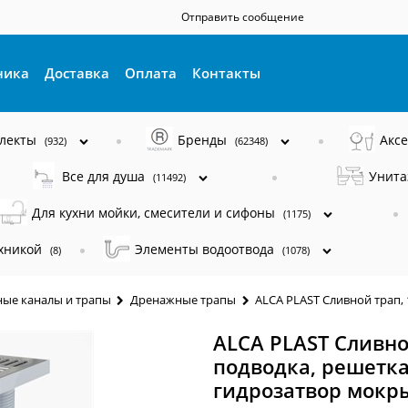
Отправить сообщение
ника
Доставка
Оплата
Контакты
плекты
Бренды
Акс
(932)
(62348)
Все для душа
Унита
(11492)
Для кухни мойки, смесители и сифоны
(1175)
ехникой
Элементы водоотвода
(8)
(1078)
ые каналы и трапы
Дренажные трапы
ALCA PLAST Сливной трап,
ALCA PLAST Сливно
подводка, решетка
гидрозатвор мокр