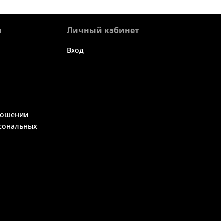
я
Личный кабинет
Вход
ношении
сональных