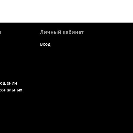
я
Личный кабинет
Вход
ношении
сональных