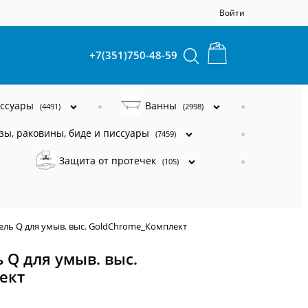
Войти
+7(351)750-48-59
ессуары
Ванны
(4491)
(2998)
зы, раковины, биде и писсуары
(7459)
Защита от протечек
(105)
ль Q для умыв. выс. GoldChrome_Комплект
Q для умыв. выс.
ект