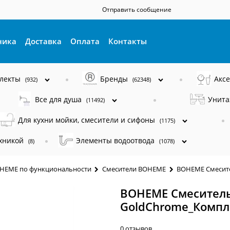
Отправить сообщение
ника
Доставка
Оплата
Контакты
плекты
Бренды
Акс
(932)
(62348)
Все для душа
Унита
(11492)
Для кухни мойки, смесители и сифоны
(1175)
ехникой
Элементы водоотвода
(8)
(1078)
OHEME по функциональности
Смесители BOHEME
BOHEME Смесите
BOHEME Смеситель 
GoldChrome_Компл
0 отзывов