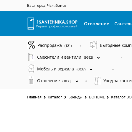
Ваш город:
Челябинск
Отопление
Сантех
Распродажа
Выгодные ком
(121)
Смесители и вентили
(9682)
Мебель и зеркала
(6037)
Отопление
Уход за сант
(1030)
Главная
Каталог
Бренды
BOHEME
Каталог B