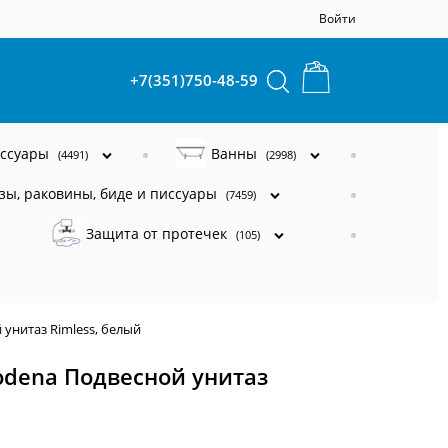
Войти
+7(351)750-48-59
ессуары
Ванны
(4491)
(2998)
зы, раковины, биде и писсуары
(7459)
Защита от протечек
(105)
унитаз Rimless, белый
dena Подвесной унитаз