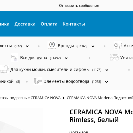
Отправить сообщение
ника
Доставка
Оплата
Контакты
плекты
Бренды
Акс
(932)
(62348)
Все для душа
Унита
(11492)
Для кухни мойки, смесители и сифоны
(1175)
ехникой
Элементы водоотвода
(8)
(1078)
тазы подвесные CERAMICA NOVA
CERAMICA NOVA Modena Подвесной 
CERAMICA NOVA Mo
Rimless, белый
0 отзывов