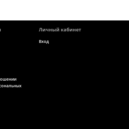
я
Личный кабинет
Вход
ношении
сональных