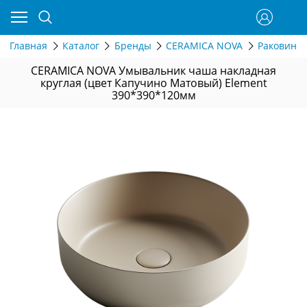
Главная
Каталог
Бренды
CERAMICA NOVA
Раковины
CERAMICA NOVA Умывальник чаша накладная
круглая (цвет Капучино Матовый) Element
390*390*120мм