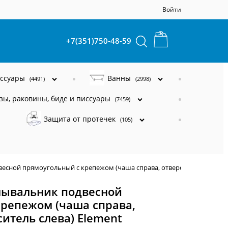
Войти
+7(351)750-48-59
ессуары
Ванны
(4491)
(2998)
зы, раковины, биде и писсуары
(7459)
Защита от протечек
(105)
сной прямоугольный с крепежом (чаша справа, отверстие под смесит
ывальник подвесной
крепежом (чаша справа,
ситель слева) Element