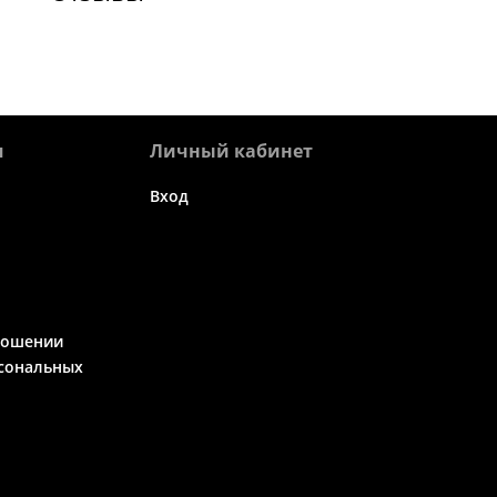
я
Личный кабинет
Вход
ношении
сональных