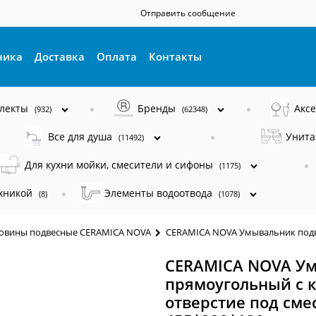
Отправить сообщение
ника
Доставка
Оплата
Контакты
плекты
Бренды
Акс
(932)
(62348)
Все для душа
Унита
(11492)
Для кухни мойки, смесители и сифоны
(1175)
ехникой
Элементы водоотвода
(8)
(1078)
овины подвесные CERAMICA NOVA
CERAMICA NOVA Умывальник подве
CERAMICA NOVA Ум
прямоугольный с 
отверстие под сме