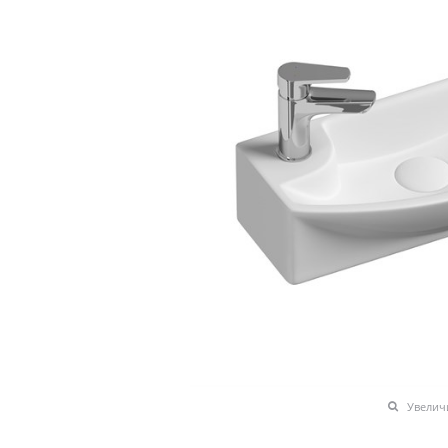
Увелич