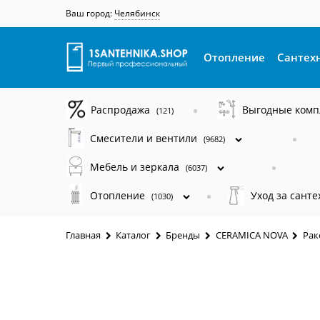
Ваш город:
Челябинск
Отопление
Сантех
Распродажа
Выгодные ком
(121)
Смесители и вентили
(9682)
Мебель и зеркала
(6037)
Отопление
Уход за сант
(1030)
Главная
Каталог
Бренды
CERAMICA NOVA
Рак