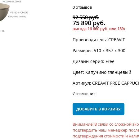
0 отзывов
92 550
 руб.
75 890
 руб.
выгода
16 660 руб.
или
18%
ить
Производитель:
CREAVIT
Размеры:
510
x
357
x
300
Дизайн-серия:
Free
Цвет:
Капучино глянцевый
Артикул:
CREAVIT FREE CAPPUC
Исполнение:
ДОБАВИТЬ В КОРЗИНУ
Внимание! В связи со сложной э
подтвердить наш менеджер после
подтверждения стоимости и налич