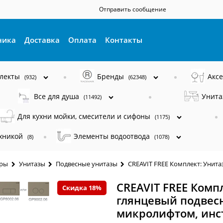
Отправить сообщение
ника
Доставка
Оплата
Контакты
плекты
Бренды
Акс
(932)
(62348)
Все для душа
Унита
(11492)
Для кухни мойки, смесители и сифоны
(1175)
ехникой
Элементы водоотвода
(8)
(1078)
ары
Унитазы
Подвесные унитазы
CREAVIT FREE Комплект: Унит
CREAVIT FREE Комп
Скидка 18%
глянцевый подвес
микролифтом, инс