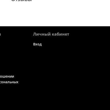
я
Личный кабинет
Вход
ношении
сональных