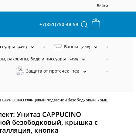
Войти
+7(351)750-48-59
ессуары
Ванны
(4491)
(2998)
зы, раковины, биде и писсуары
(7459)
Защита от протечек
(105)
аз CAPPUCINO глянцевый подвесной безободковый, крышка с микролиф
лект: Унитаз CAPPUCINO
ной безободковый, крышка с
талляция, кнопка