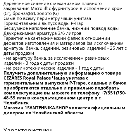
Деревянное сидение с механизмом плавного
закрывания Microlift с фурнитурой в исполнении хром
(Cr), бронза(Br), золото (G)
Смыв по всему периметру чаши унитаза
Горизонтальный выпуск воды P-Trap
Бесшумное наполнение бачка, нижний подвод воды
Двухрежимная арматура 3/6 литров
Гарантия на сантехнический фаянс в отношении
дефектов изготовления и материалов (за исключением
арматуры бачка, сидений, резиновых изделий) - 25 лет с
даты продажи
- на арматуру бачка, за исключением резиновых
изделий - 3 года с даты продажи
- на резинотехнические изделия - 1 год с даты
Получить дополнительную информацию о товаре
CEZARES Royal Palace Чаша унитаза с
горизонтальным выпуском P-Trape, сиденье и бачок
приобретаются отдельно и правильно подобрать
комплектующие вы можете по телефону +7(351)750-
48-59 или в консультационном центре в г.
Челябинск
Магазин 1SANTEHNIKA.SHOP является официальным
дилером по Челябинской области
Характеристики