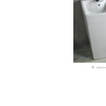
Увелич