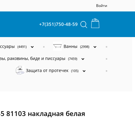
Войти
+7(351)750-48-59
ессуары
Ванны
(4491)
(2998)
зы, раковины, биде и писсуары
(7459)
Защита от протечек
(105)
5 81103 накладная белая