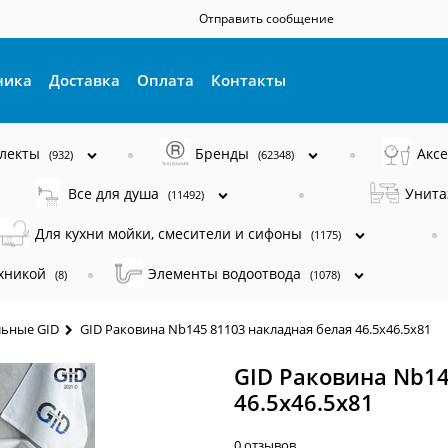
Отправить сообщение
ника
Доставка
Оплата
Контакты
плекты
Бренды
Акс
(932)
(62348)
Все для душа
Унита
(11492)
Для кухни мойки, смесители и сифоны
(1175)
ехникой
Элементы водоотвода
(8)
(1078)
ьные GID
GID Раковина Nb145 81103 накладная белая 46.5x46.5x81
GID Раковина Nb14
46.5x46.5x81
0 отзывов