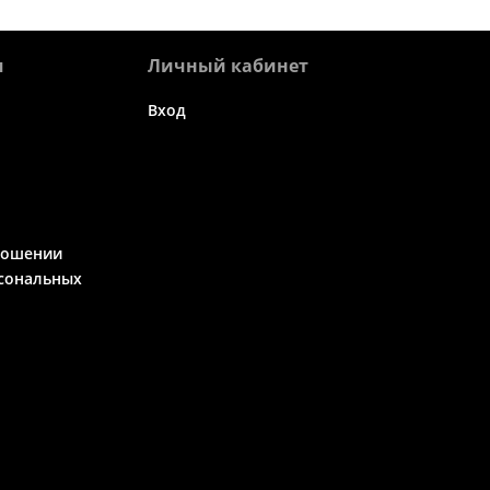
я
Личный кабинет
Вход
ношении
сональных