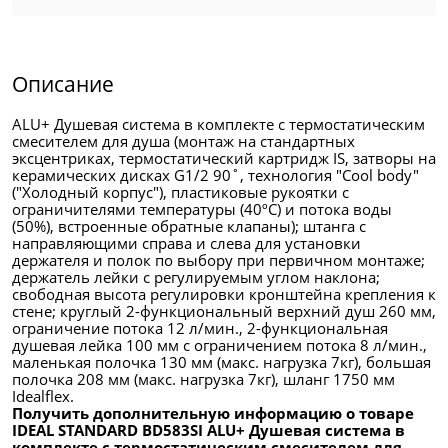
Описание
ALU+ Душевая система в комплекте с термостатическим
смесителем для душа (монтаж на стандартных
эксцентриках, термостатический картридж IS, затворы на
керамических дисках G1/2 90˚, технология "Cool body"
("Холодный корпус"), пластиковые рукоятки с
ограничителями температуры (40ºC) и потока воды
(50%), встроенные обратные клапаны); штанга с
направляющими справа и слева для установки
держателя и полок по выбору при первичном монтаже;
держатель лейки с регулируемым углом наклона;
свободная высота регулировки кронштейна крепления к
стене; круглый 2-функциональный верхний душ 260 мм,
ограничение потока 12 л/мин., 2-функциональная
душевая лейка 100 мм с ограничением потока 8 л/мин.,
маленькая полочка 130 мм (макс. нагрузка 7кг), большая
полочка 208 мм (макс. нагрузка 7кг), шланг 1750 мм
Idealflex.
Получить дополнительную информацию о товаре
IDEAL STANDARD BD583SI ALU+ Душевая система в
комплекте с термостатическим смесителем для