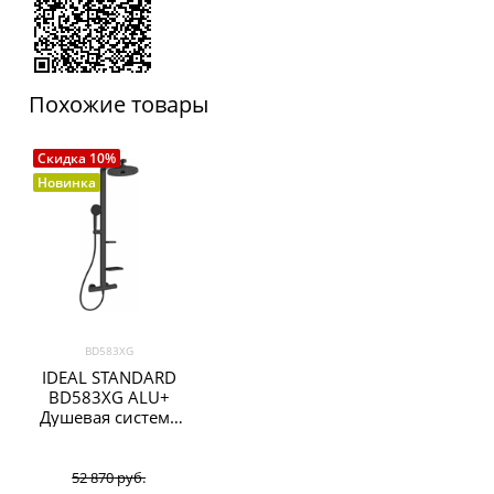
Похожие товары
Скидка 10%
Новинка
BD583XG
IDEAL STANDARD
BD583XG ALU+
Душевая система
в комплекте с
термостатическим
смесителем для
52 870
 руб.