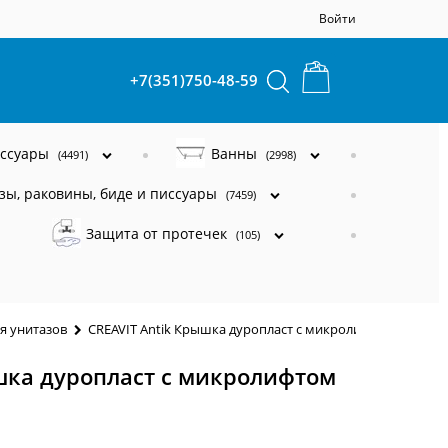
Войти
+7(351)750-48-59
ессуары
Ванны
(4491)
(2998)
зы, раковины, биде и писсуары
(7459)
Защита от протечек
(105)
я унитазов
CREAVIT Antik Крышка дуропласт с микролифтом КАПУЧ
шка дуропласт с микролифтом