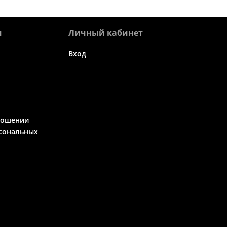
я
Личный кабинет
Вход
ношении
сональных