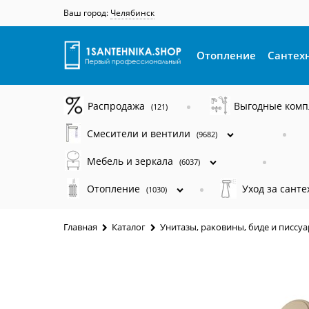
Ваш город:
Челябинск
Отопление
Сантех
Распродажа
Выгодные ком
(121)
Смесители и вентили
(9682)
Мебель и зеркала
(6037)
Отопление
Уход за сант
(1030)
Главная
Каталог
Унитазы, раковины, биде и писсу