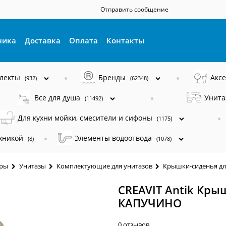
Отправить сообщение
ника
Доставка
Оплата
Контакты
плекты
Бренды
Акс
(932)
(62348)
Все для душа
Унита
(11492)
Для кухни мойки, смесители и сифоны
(1175)
ехникой
Элементы водоотвода
(8)
(1078)
ары
Унитазы
Комплектующие для унитазов
Крышки-сиденья дл
CREAVIT Antik Кры
КАПУЧИНО
0 отзывов