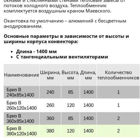
потоков холодного воздуха. Теплообменник
комплектуется воздушным краном Маевского.
Окантовка по умолчанию – алюминий с бесцветным
анодированием.
Основные параметры в зависимости от высоты и
ширины корпуса конвектора:
Длина - 1400 мм
C тангенциальными вентиляторами
Ширина,
Высота,
Длина,
Количество
Наименование
мм
мм
мм
теплообменников
Бриз В
240
85
1400
1
240x85x1400
Бриз В
260
120
1400
1
260x120x1400
Бриз В
360
85
1400
2
360x85x1400
Бриз В
380
120
1400
2
380x120x1400