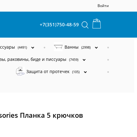
Войти
+7(351)750-48-59
ессуары
Ванны
(4491)
(2998)
зы, раковины, биде и писсуары
(7459)
Защита от протечек
(105)
ories Планка 5 крючков