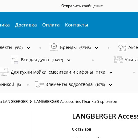
Отправить сообщение
ника
Доставка
Оплата
Контакты
плекты
Бренды
Акс
(932)
(62348)
Все для душа
Унита
(11492)
Для кухни мойки, смесители и сифоны
(1175)
ехникой
Элементы водоотвода
(8)
(1078)
и LANGBERGER
LANGBERGER Accessories Планка 5 крючков
LANGBERGER Access
0 отзывов