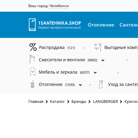
Ваш город:
Челябинск
Отопление
Сантех
Распродажа
Выгодные ком
(121)
Смесители и вентили
(9682)
Мебель и зеркала
(6037)
Отопление
Уход за сант
(1030)
Главная
Каталог
Бренды
LANGBERGER
Крючк