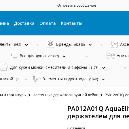
Отправить сообщение
ника
Доставка
Оплата
Контакты
плекты
Бренды
Акс
(932)
(62348)
Все для душа
Унита
(11492)
Для кухни мойки, смесители и сифоны
(1175)
ехникой
Элементы водоотвода
(8)
(1078)
ы и гарнитуры
Настенные держатели ручной лейки
PA012A01Q Aq
PA012A01Q AquaEli
держателем для л
0 отзывов