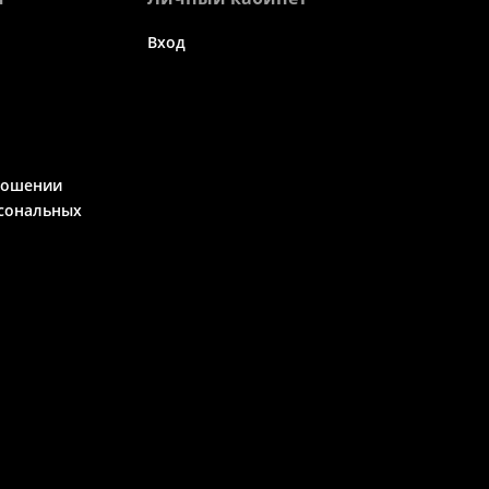
Вход
ношении
сональных