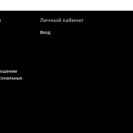
я
Личный кабинет
Вход
ношении
сональных