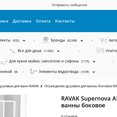
Отправить сообщение
ника
Доставка
Оплата
Контакты
плекты
Бренды
Акс
(932)
(62348)
Все для душа
Унита
(11492)
Для кухни мойки, смесители и сифоны
(1175)
ехникой
Элементы водоотвода
(8)
(1078)
ушевые для ванн RAVAK
Ограждение душевое для ванны боковое R
RAVAK Supernova 
ванны боковое
0 отзывов