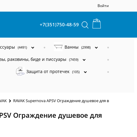
Войти
+7(351)750-48-59
ессуары
Ванны
(4491)
(2998)
зы, раковины, биде и писсуары
(7459)
Защита от протечек
(105)
AVAK
RAVAK Supernova APSV Ограждение душевое для ванны боковое
APSV Ограждение душевое для