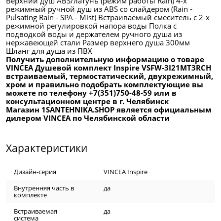
Верхний душ ABS/латунь (режим работы Rain) 4-х
режимный ручной душ из ABS cо слайдером (Rain -
Pulsating Rain - SPA - Mist) Встраиваемый смеситель c 2-х
режимной регулировкой напора воды Полка с
подводкой воды и держателем ручного душа из
нержавеющей стали Размер верхнего душа 300мм
Шланг для душа из ПВХ
Получить дополнительную информацию о товаре
VINCEA Душевой комплект Inspire VSFW-3I21MT3RCH
встраиваемый, термостатический, двухрежимный,
хром и правильно подобрать комплектующие вы
можете по телефону +7(351)750-48-59 или в
консультационном центре в г. Челябинск
Магазин 1SANTEHNIKA.SHOP является официальным
дилером VINCEA по Челябинской области
Характеристики
Дизайн-серия
VINCEA Inspire
Внутренняя часть в
да
комплекте
Встраиваемая
да
система