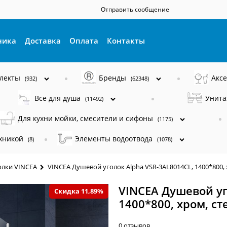
Отправить сообщение
ника
Доставка
Оплата
Контакты
плекты
Бренды
Акс
(932)
(62348)
Все для душа
Унита
(11492)
Для кухни мойки, смесители и сифоны
(1175)
ехникой
Элементы водоотвода
(8)
(1078)
лки VINCEA
VINCEA Душевой уголок Alpha VSR-3AL8014CL, 1400*800,
VINCEA Душевой уг
Скидка 11,89%
1400*800, хром, с
0 отзывов