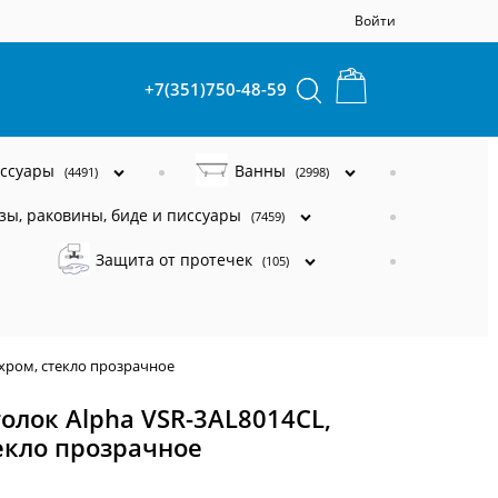
Войти
+7(351)750-48-59
ессуары
Ванны
(4491)
(2998)
зы, раковины, биде и писсуары
(7459)
Защита от протечек
(105)
 хром, стекло прозрачное
олок Alpha VSR-3AL8014CL,
текло прозрачное