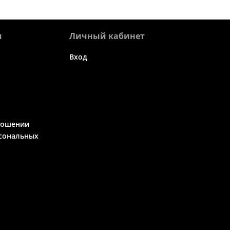
я
Личный кабинет
Вход
ношении
сональных