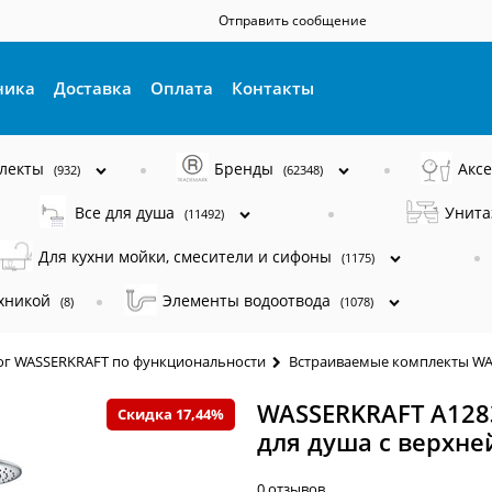
Отправить сообщение
ника
Доставка
Оплата
Контакты
плекты
Бренды
Акс
(932)
(62348)
Все для душа
Унита
(11492)
Для кухни мойки, смесители и сифоны
(1175)
ехникой
Элементы водоотвода
(8)
(1078)
ог WASSERKRAFT по функциональности
Встраиваемые комплекты W
WASSERKRAFT A128
Скидка 17,44%
для душа с верхне
0 отзывов