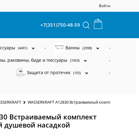
Войти
+7(351)750-48-59
ессуары
Ванны
(4491)
(2998)
зы, раковины, биде и писсуары
(7459)
Защита от протечек
(105)
ASSERKRAFT
WASSERKRAFT A12830 Встраиваемый комплект для душа с
30 Встраиваемый комплект
й душевой насадкой