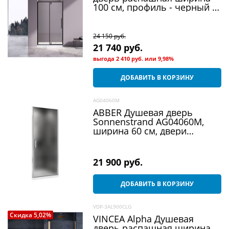
100 см, профиль - черный /
стекло - прозрачное
24 150
 руб.
21 740
 руб.
выгода
2 410 руб.
или
9,98%
ДОБАВИТЬ В КОРЗИНУ
AG04060M
ABBER Душевая дверь
Sonnenstrand AG04060M,
ширина 60 см, двери
распашные, стекло 6 мм
21 900
 руб.
ДОБАВИТЬ В КОРЗИНУ
VDP-3AL900CLG
Скидка 5,02%
VINCEA Alpha Душевая
дверь распашная ширина