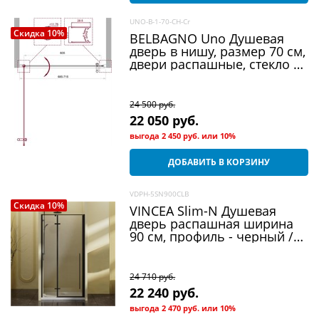
UNO-B-1-70-CH-Cr
Скидка 10%
BELBAGNO Uno Душевая
дверь в нишу, размер 70 см,
двери распашные, стекло 5
мм
24 500
 руб.
22 050
 руб.
выгода
2 450 руб.
или
10%
ДОБАВИТЬ В КОРЗИНУ
VDPH-5SN900CLB
Скидка 10%
VINCEA Slim-N Душевая
дверь распашная ширина
90 см, профиль - черный /
стекло - прозрачное
24 710
 руб.
22 240
 руб.
выгода
2 470 руб.
или
10%