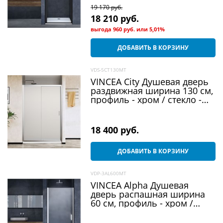
19 170
 руб.
18 210
 руб.
выгода
960 руб.
или
5,01%
ДОБАВИТЬ В КОРЗИНУ
VDS-5CT130MT
VINCEA City Душевая дверь
раздвижная ширина 130 см,
профиль - хром / стекло -
текстурное
18 400
 руб.
ДОБАВИТЬ В КОРЗИНУ
VDP-3AL600MT
VINCEA Alpha Душевая
дверь распашная ширина
60 см, профиль - хром /
стекло - текстурное