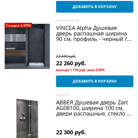
ДОБАВИТЬ В КОРЗИНУ
VDP-3AL900CLB
Скидка 4,99%
VINCEA Alpha Душевая
дверь распашная ширина
90 см, профиль - черный /
стекло - прозрачное
23 430
 руб.
22 260
 руб.
выгода
1 170 руб.
или
4,99%
ДОБАВИТЬ В КОРЗИНУ
AG08100
ABBER Душевая дверь Zart
AG08100, ширина 100 см,
двери распашные, стекло 6
мм
22 300
 руб.