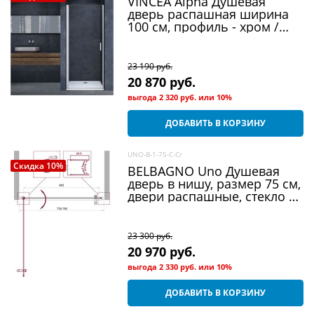
VINCEA Alpha Душевая
дверь распашная ширина
100 см, профиль - хром /
стекло - прозрачное
23 190
 руб.
20 870
 руб.
выгода
2 320 руб.
или
10%
ДОБАВИТЬ В КОРЗИНУ
UNO-B-1-75-C-Cr
Скидка 10%
BELBAGNO Uno Душевая
дверь в нишу, размер 75 см,
двери распашные, стекло 5
мм
23 300
 руб.
20 970
 руб.
выгода
2 330 руб.
или
10%
ДОБАВИТЬ В КОРЗИНУ