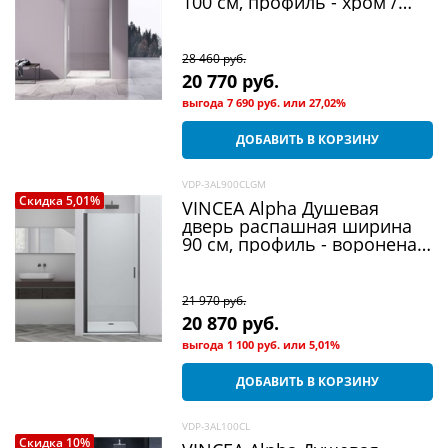
100 см, профиль - хром /
стекло - прозрачное
28 460
 руб.
20 770
 руб.
выгода
7 690 руб.
или
27,02%
ДОБАВИТЬ В КОРЗИНУ
VDP-3AL900CLGM
Скидка 5,01%
VINCEA Alpha Душевая
дверь распашная ширина
90 см, профиль - вороненая
сталь / стекло - прозрачное
21 970
 руб.
20 870
 руб.
выгода
1 100 руб.
или
5,01%
ДОБАВИТЬ В КОРЗИНУ
VDP-3AL100CL
Скидка 10%