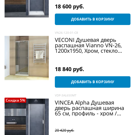
18 600
 руб.
ДОБАВИТЬ В КОРЗИНУ
VN26-120-01-C8
VECONI Душевая дверь
распашная Vianno VN-26,
1200x1950, Хром, стекло
прозрачное
18 840
 руб.
ДОБАВИТЬ В КОРЗИНУ
VDP-3AL650MT
Скидка 5%
VINCEA Alpha Душевая
дверь распашная ширина
65 см, профиль - хром /
стекло - текстурное
20 420
 руб.