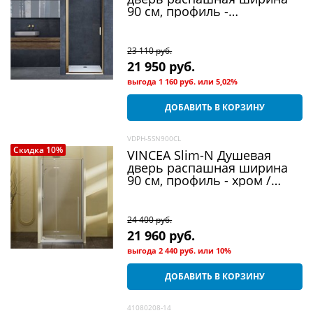
90 см, профиль -
брашированное золото /
стекло - прозрачное
23 110
 руб.
21 950
 руб.
выгода
1 160 руб.
или
5,02%
ДОБАВИТЬ В КОРЗИНУ
VDPH-5SN900CL
Скидка 10%
VINCEA Slim-N Душевая
дверь распашная ширина
90 см, профиль - хром /
стекло - прозрачное
24 400
 руб.
21 960
 руб.
выгода
2 440 руб.
или
10%
ДОБАВИТЬ В КОРЗИНУ
41080208-14