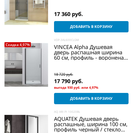
прозрачное
17 360
 руб.
ДОБАВИТЬ В КОРЗИНУ
VDP-3AL600CLGM
Скидка 4,97%
VINCEA Alpha Душевая
дверь распашная ширина
60 см, профиль - вороненая
сталь / стекло - прозрачное
18 720
 руб.
17 790
 руб.
выгода
930 руб.
или
4,97%
ДОБАВИТЬ В КОРЗИНУ
AQ ARI PI 10020BL
AQUATEK Душевая дверь
распашные, ширина 100 см,
профиль черный / стекло