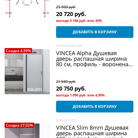
25 900
 руб.
20 720
 руб.
выгода
5 180 руб.
или
20%
ДОБАВИТЬ В КОРЗИНУ
VDP-3AL800CLGM
Скидка 4,99%
VINCEA Alpha Душевая
дверь распашная ширина
80 см, профиль - вороненая
сталь / стекло - прозрачное
21 840
 руб.
20 750
 руб.
выгода
1 090 руб.
или
4,99%
ДОБАВИТЬ В КОРЗИНУ
VDP-4SL100CL
Скидка 27,02%
VINCEA Slim 8mm Душевая
дверь распашная ширина