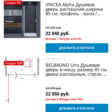
Скидка 5%
VINCEA Alpha Душевая
дверь распашная ширина
85 см, профиль - хром /
стекло - прозрачное
23 200
 руб.
22 040
 руб.
выгода
1 160 руб.
или
5%
ДОБАВИТЬ В КОРЗИНУ
UNO-B-1-85-C-Cr
Скидка 10%
BELBAGNO Uno Душевая
дверь в нишу, размер 85 см,
двери распашные, стекло 5
мм
24 500
 руб.
22 050
 руб.
выгода
2 450 руб.
или
10%
ДОБАВИТЬ В КОРЗИНУ