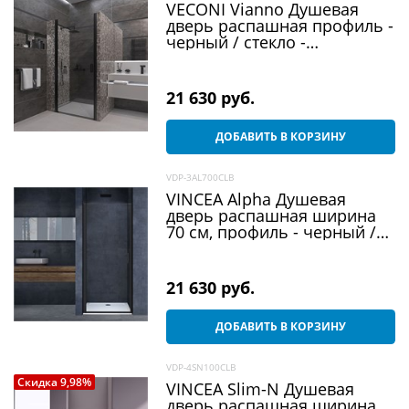
VECONI Vianno Душевая
дверь распашная профиль -
черный / стекло -
прозрачное, ширина 80 см
21 630
 руб.
ДОБАВИТЬ В КОРЗИНУ
VDP-3AL700CLB
VINCEA Alpha Душевая
дверь распашная ширина
70 см, профиль - черный /
стекло - прозрачное
21 630
 руб.
ДОБАВИТЬ В КОРЗИНУ
VDP-4SN100CLB
Скидка 9,98%
VINCEA Slim-N Душевая
дверь распашная ширина