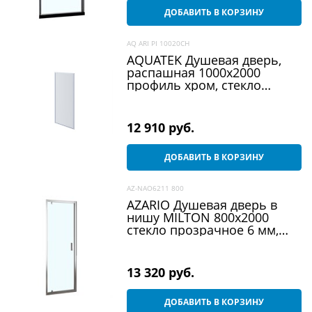
ДОБАВИТЬ В КОРЗИНУ
AQ ARI PI 10020CH
AQUATEK Душевая дверь,
распашная 1000x2000
профиль хром, стекло
прозрачное 6 мм
12 910
 руб.
ДОБАВИТЬ В КОРЗИНУ
AZ-NAO6211 800
AZARIO Душевая дверь в
нишу MILTON 800х2000
стекло прозрачное 6 мм,
профиль серебро (AZ-
NAO6211 800), двери
распашные
13 320
 руб.
ДОБАВИТЬ В КОРЗИНУ