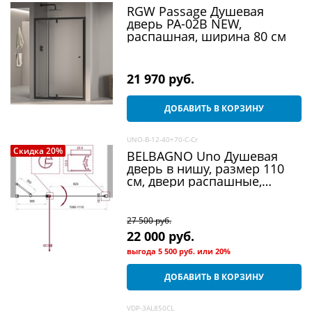
RGW Passage Душевая
дверь PA-02B NEW,
распашная, ширина 80 см
21 970
 руб.
ДОБАВИТЬ В КОРЗИНУ
UNO-B-12-40+70-C-Cr
Скидка 20%
BELBAGNO Uno Душевая
дверь в нишу, размер 110
см, двери распашные,
стекло 5 мм
27 500
 руб.
22 000
 руб.
выгода
5 500 руб.
или
20%
ДОБАВИТЬ В КОРЗИНУ
VDP-3AL850CL