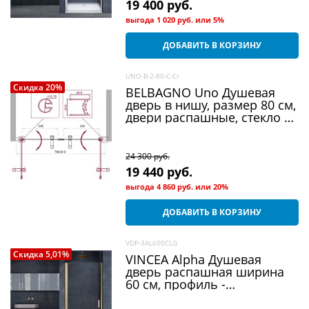
19 400
 руб.
выгода
1 020 руб.
или
5%
ДОБАВИТЬ В КОРЗИНУ
UNO-B-2-80-C-Cr
Скидка 20%
BELBAGNO Uno Душевая
дверь в нишу, размер 80 см,
двери распашные, стекло 5
мм
24 300
 руб.
19 440
 руб.
выгода
4 860 руб.
или
20%
ДОБАВИТЬ В КОРЗИНУ
VDP-3AL600CLG
Скидка 5,01%
VINCEA Alpha Душевая
дверь распашная ширина
60 см, профиль -
брашированное золото /
стекло - прозрачное