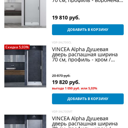
сталь / стекло - прозрачное
19 810
 руб.
ДОБАВИТЬ В КОРЗИНУ
VDP-3AL700CL
Скидка 5,03%
VINCEA Alpha Душевая
дверь распашная ширина
70 см, профиль - хром /
стекло - прозрачное
20 870
 руб.
19 820
 руб.
выгода
1 050 руб.
или
5,03%
ДОБАВИТЬ В КОРЗИНУ
VDP-3AL700MT
VINCEA Alpha Душевая
дверь распашная ширина