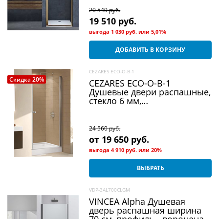
20 540
 руб.
19 510
 руб.
выгода
1 030 руб.
или
5,01%
ДОБАВИТЬ В КОРЗИНУ
CEZARES ECO-O-B-1
Скидка 20%
CEZARES ECO-O-B-1
Душевые двери распашные,
стекло 6 мм,
устанавливается на левую
или правую стороны
24 560
 руб.
от
19 650
 руб.
выгода
4 910 руб.
или
20%
ВЫБРАТЬ
VDP-3AL700CLGM
VINCEA Alpha Душевая
дверь распашная ширина
70 см, профиль - вороненая