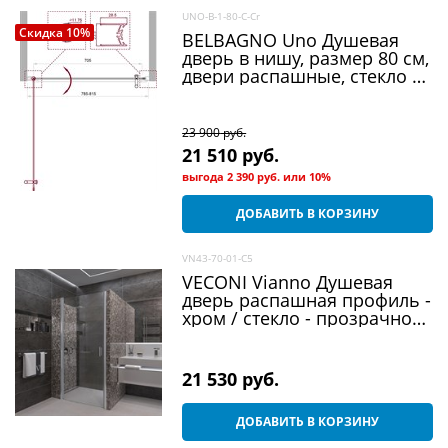
UNO-B-1-80-C-Cr
Скидка 10%
BELBAGNO Uno Душевая
дверь в нишу, размер 80 см,
двери распашные, стекло 5
мм
23 900
 руб.
21 510
 руб.
выгода
2 390 руб.
или
10%
ДОБАВИТЬ В КОРЗИНУ
VN43-70-01-C5
VECONI Vianno Душевая
дверь распашная профиль -
хром / стекло - прозрачное,
ширина 70 см
21 530
 руб.
ДОБАВИТЬ В КОРЗИНУ