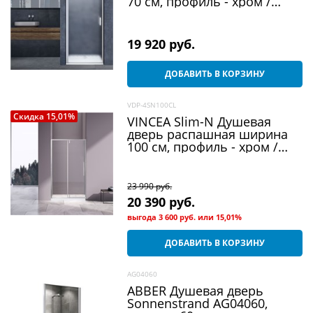
70 см, профиль - хром /
стекло - текстурное
19 920
 руб.
ДОБАВИТЬ В КОРЗИНУ
VDP-4SN100CL
Скидка 15,01%
VINCEA Slim-N Душевая
дверь распашная ширина
100 см, профиль - хром /
стекло - прозрачное
23 990
 руб.
20 390
 руб.
выгода
3 600 руб.
или
15,01%
ДОБАВИТЬ В КОРЗИНУ
AG04060
ABBER Душевая дверь
Sonnenstrand AG04060,