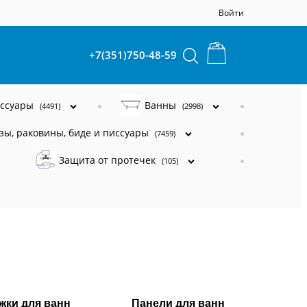
Войти
+7(351)750-48-59
ессуары
Ванны
(4491)
(2998)
зы, раковины, биде и писсуары
(7459)
Защита от протечек
(105)
жки для ванн
Панели для ванн