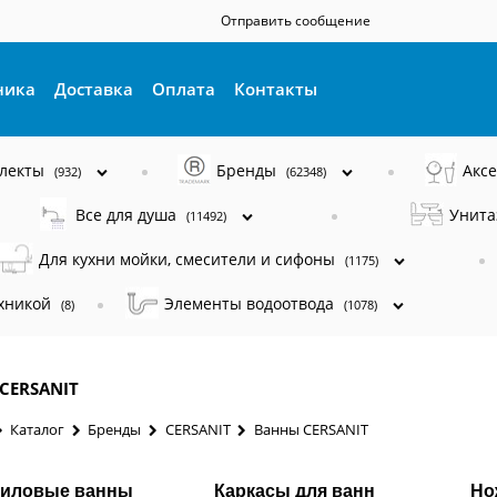
Отправить сообщение
ника
Доставка
Оплата
Контакты
плекты
Бренды
Акс
(932)
(62348)
Все для душа
Унита
(11492)
Для кухни мойки, смесители и сифоны
(1175)
ехникой
Элементы водоотвода
(8)
(1078)
CERSANIT
Каталог
Бренды
CERSANIT
Ванны CERSANIT
иловые ванны
Каркасы для ванн
Но