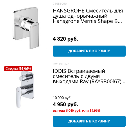
71658000
HANSGROHE Смеситель для
душа однорычажный
Hansgrohe Vernis Shape ВМ
71658000 хром
4 820
 руб.
ДОБАВИТЬ В КОРЗИНУ
RAYSB00i67
Скидка 54,96%
IDDIS Встраиваемый
смеситель с двумя
выходами Ray (RAYSB00i67),
цвет хром
10 990
 руб.
4 950
 руб.
выгода
6 040 руб.
или
54,96%
ДОБАВИТЬ В КОРЗИНУ