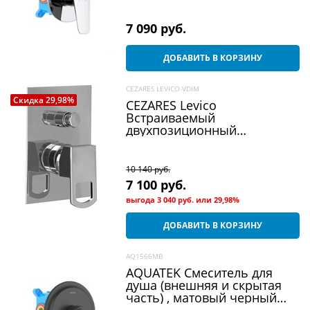
7 090
 руб.
ДОБАВИТЬ В КОРЗИНУ
CEZARES LEVICO-VDIM
Скидка 29,98%
CEZARES Levico
Встраиваемый
двухпозиционный
смеситель для душа
10 140
 руб.
7 100
 руб.
выгода
3 040 руб.
или
29,98%
ДОБАВИТЬ В КОРЗИНУ
AQ1566MB
AQUATEK Смеситель для
душа (внешняя и скрытая
часть) , матовый черный
AQ1566MB КЛАССИК