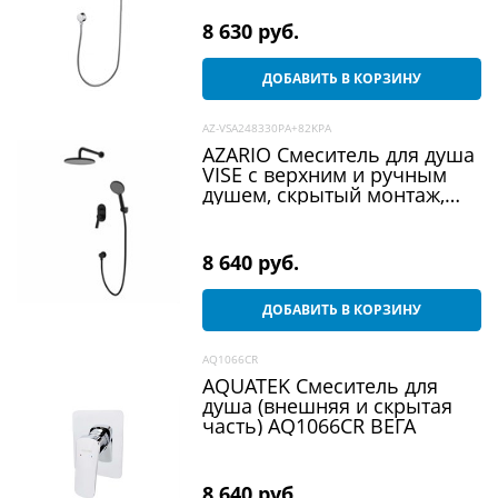
8 630
 руб.
ДОБАВИТЬ В КОРЗИНУ
AZ-VSA248330PA+82KPA
AZARIO Смеситель для душа
VISE с верхним и ручным
душем, скрытый монтаж,
керамический картридж,
черный матовый (AZ-
VSA248330PA+82KPA)
8 640
 руб.
ДОБАВИТЬ В КОРЗИНУ
AQ1066CR
AQUATEK Смеситель для
душа (внешняя и скрытая
часть) AQ1066CR ВЕГА
8 640
 руб.