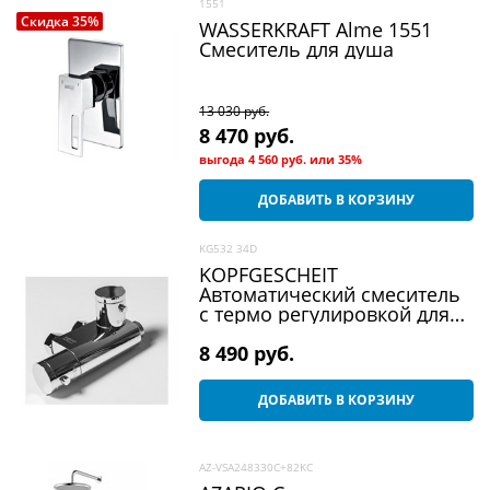
1551
Скидка 35%
WASSERKRAFT Alme 1551
Смеситель для душа
13 030
 руб.
8 470
 руб.
выгода
4 560 руб.
или
35%
ДОБАВИТЬ В КОРЗИНУ
KG532 34D
KOPFGESCHEIT
Автоматический смеситель
с термо регулировкой для
подготовки теплой воды
KR532 34D (HD34)
8 490
 руб.
ДОБАВИТЬ В КОРЗИНУ
AZ-VSA248330C+82KC