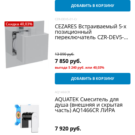
ДОБАВИТЬ В КОРЗИНУ
CZR-DEV5-01-Cr
Скидка 40,03%
CEZARES Встраиваемый 5-х
позиционный
переключатель CZR-DEV5-
01-Cr
13 090
 руб.
7 850
 руб.
выгода
5 240 руб.
или
40,03%
ДОБАВИТЬ В КОРЗИНУ
AQ1466CR
AQUATEK Смеситель для
душа (внешняя и скрытая
часть) AQ1466CR ЛИРА
7 920
 руб.