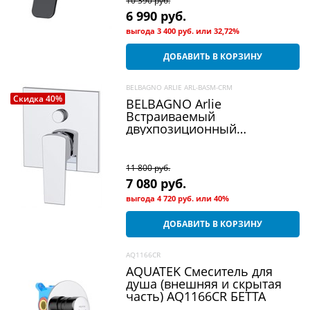
10 390
 руб.
6 990
 руб.
выгода
3 400 руб.
или
32,72%
ДОБАВИТЬ В КОРЗИНУ
BELBAGNO ARLIE ARL-BASM-CRM
Скидка 40%
BELBAGNO Arlie
Встраиваемый
двухпозиционный
смеситель для душа
11 800
 руб.
7 080
 руб.
выгода
4 720 руб.
или
40%
ДОБАВИТЬ В КОРЗИНУ
AQ1166CR
AQUATEK Смеситель для
душа (внешняя и скрытая
часть) AQ1166CR БЕТТА