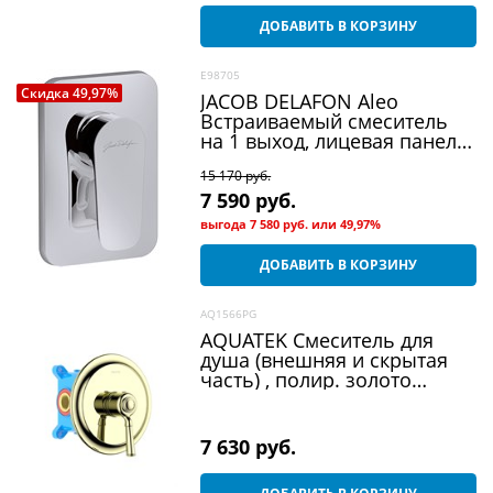
ДОБАВИТЬ В КОРЗИНУ
E98705
Скидка 49,97%
JACOB DELAFON Aleo
Встраиваемый смеситель
на 1 выход, лицевая панель
Aleo
15 170
 руб.
7 590
 руб.
выгода
7 580 руб.
или
49,97%
ДОБАВИТЬ В КОРЗИНУ
AQ1566PG
AQUATEK Смеситель для
душа (внешняя и скрытая
часть) , полир. золото
AQ1566PG КЛАССИК
7 630
 руб.