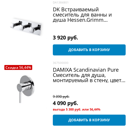
DA1384801
DK Встраиваемый
смеситель для ванны и
душа Hessen.Grimm
DA1384801
3 920
 руб.
ДОБАВИТЬ В КОРЗИНУ
367500000
Скидка 56,44%
DAMIXA Scandinavian Pure
Смеситель для душа,
монтируемый в стену, цвет
хром
9 390
 руб.
4 090
 руб.
выгода
5 300 руб.
или
56,44%
ДОБАВИТЬ В КОРЗИНУ