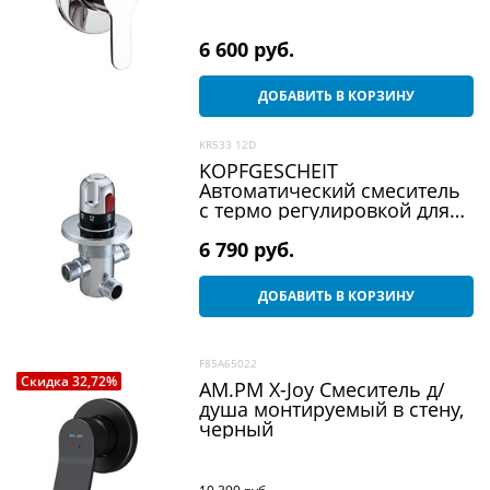
6 600
 руб.
ДОБАВИТЬ В КОРЗИНУ
KR533 12D
KOPFGESCHEIT
Автоматический смеситель
с термо регулировкой для
подготовки теплой воды
KR533 12D (ZY)
6 790
 руб.
ДОБАВИТЬ В КОРЗИНУ
F85A65022
Скидка 32,72%
AM.PM X-Joy Смеситель д/
душа монтируемый в стену,
черный