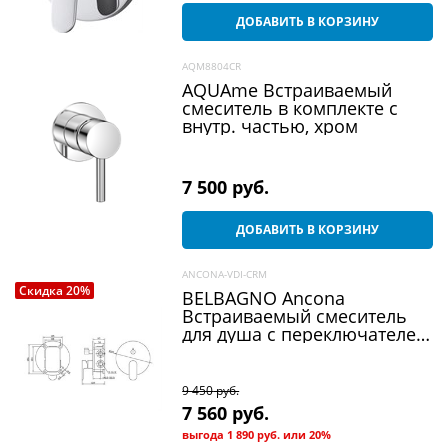
ДОБАВИТЬ В КОРЗИНУ
AQM8804CR
AQUAme Встраиваемый
смеситель в комплекте с
внутр. частью, хром
7 500
 руб.
ДОБАВИТЬ В КОРЗИНУ
ANCONA-VDI-CRM
Скидка 20%
BELBAGNO Ancona
Встраиваемый смеситель
для душа с переключателем
на два выхода, хром
ANCONA-VDI-CRM
9 450
 руб.
7 560
 руб.
выгода
1 890 руб.
или
20%