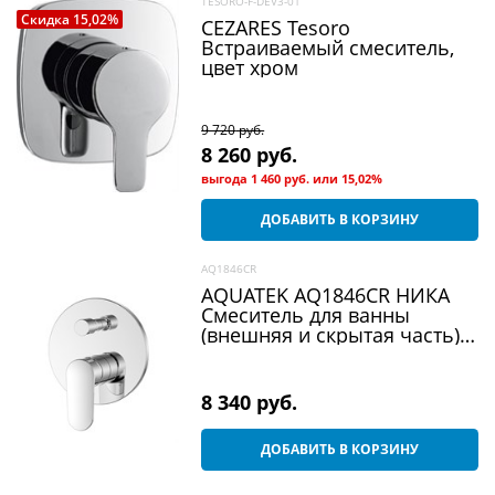
TESORO-F-DEV3-01
Скидка 15,02%
CEZARES Tesoro
Встраиваемый смеситель,
цвет хром
9 720
 руб.
8 260
 руб.
выгода
1 460 руб.
или
15,02%
ДОБАВИТЬ В КОРЗИНУ
AQ1846CR
AQUATEK AQ1846CR НИКА
Смеситель для ванны
(внешняя и скрытая часть),
хром
8 340
 руб.
ДОБАВИТЬ В КОРЗИНУ