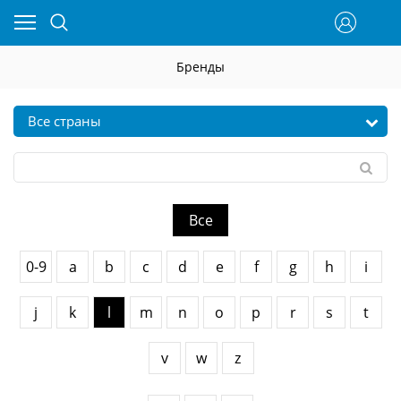
Бренды
Все
0-9
a
b
c
d
e
f
g
h
i
j
k
l
m
n
o
p
r
s
t
v
w
z