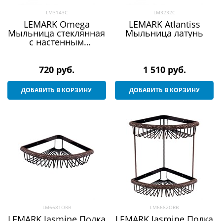
LM3143C
LM3232C
LEMARK Omega
LEMARK Atlantiss
Мыльница стеклянная
Мыльница латунь
с настенным
держателем
720
 руб.
1 510
 руб.
ДОБАВИТЬ В КОРЗИНУ
ДОБАВИТЬ В КОРЗИНУ
LM6681ORB
LM6682ORB
LEMARK Jasmine Полка
LEMARK Jasmine Полка