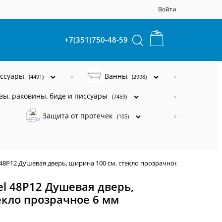
Войти
+7(351)750-48-59
ессуары
Ванны
(4491)
(2998)
зы, раковины, биде и писсуары
(7459)
Защита от протечек
(105)
48P12 Душевая дверь, ширина 100 см, стекло прозрачное 6 мм
l 48P12 Душевая дверь,
екло прозрачное 6 мм