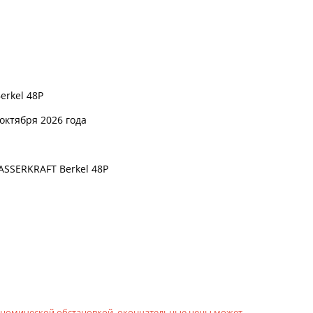
erkel 48P
 октября 2026 года
ASSERKRAFT Berkel 48P
кономической обстановкой, окончательные цены может