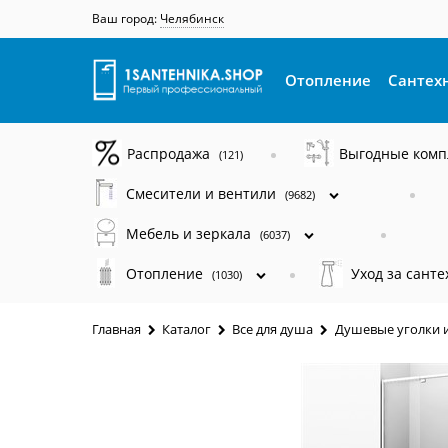
Ваш город:
Челябинск
Отопление
Сантех
Распродажа
Выгодные ком
(121)
Смесители и вентили
(9682)
Мебель и зеркала
(6037)
Отопление
Уход за сант
(1030)
Главная
Каталог
Все для душа
Душевые уголки 