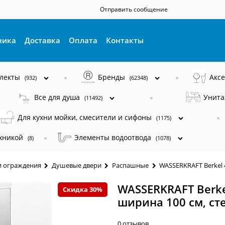
Отправить сообщение
ника
Доставка
Оплата
Контакты
плекты
Бренды
Акс
(932)
(62348)
Все для душа
Унита
(11492)
Для кухни мойки, смесители и сифоны
(1175)
ехникой
Элементы водоотвода
(8)
(1078)
и ограждения
Душевые двери
Распашные
WASSERKRAFT Berkel 
WASSERKRAFT Berke
Скидка 30%
ширина 100 см, ст
0 отзывов