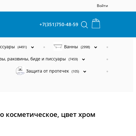
Войти
+7(351)750-48-59
ессуары
Ванны
(4491)
(2998)
зы, раковины, биде и писсуары
(7459)
Защита от протечек
(105)
ло косметическое, цвет хром