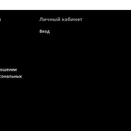
я
Личный кабинет
Вход
ношении
сональных