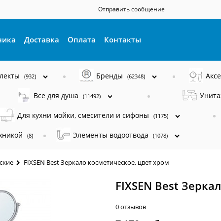
Отправить сообщение
ника
Доставка
Оплата
Контакты
плекты
Бренды
Акс
(932)
(62348)
Все для душа
Унита
(11492)
Для кухни мойки, смесители и сифоны
(1175)
ехникой
Элементы водоотвода
(8)
(1078)
ские
FIXSEN Best Зеркало косметическое, цвет хром
FIXSEN Best Зерка
0 отзывов