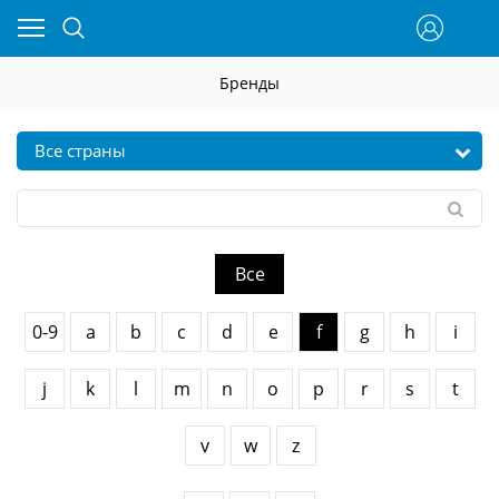
Бренды
Все
0-9
a
b
c
d
e
f
g
h
i
j
k
l
m
n
o
p
r
s
t
v
w
z