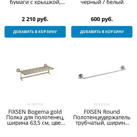
бумаги с крышкой,
черный / белый
цвет хром
2 210
 руб.
600
 руб.
ДОБАВИТЬ В КОРЗИНУ
ДОБАВИТЬ В КОРЗИНУ
FX-78515G
FX-92101A
FIXSEN Bogema gold
FIXSEN Round
Полка для полотенец,
Полотенцедержатель
ширина 63,5 см, цвет
трубчатый, ширина
золото
55,6 см, цвет хром