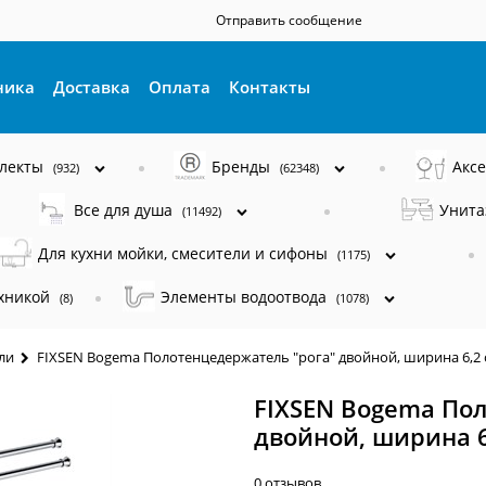
Отправить сообщение
ника
Доставка
Оплата
Контакты
плекты
Бренды
Акс
(932)
(62348)
Все для душа
Унита
(11492)
Для кухни мойки, смесители и сифоны
(1175)
ехникой
Элементы водоотвода
(8)
(1078)
ли
FIXSEN Bogema Полотенцедержатель "рога" двойной, ширина 6,2 
FIXSEN Bogema По
двойной, ширина 6
0 отзывов