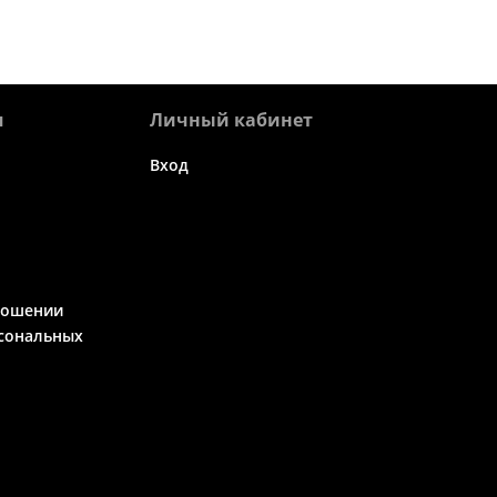
я
Личный кабинет
Вход
ношении
сональных