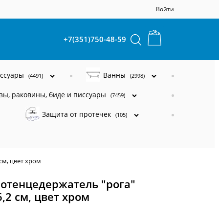
Войти
+7(351)750-48-59
ессуары
Ванны
(4491)
(2998)
зы, раковины, биде и писсуары
(7459)
Защита от протечек
(105)
см, цвет хром
лотенцедержатель "рога"
,2 см, цвет хром