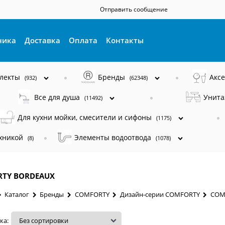
Отправить сообщение
ника
Доставка
Оплата
Контакты
плекты
Бренды
Акс
(932)
(62348)
Все для душа
Унита
(11492)
Для кухни мойки, смесители и сифоны
(1175)
ехникой
Элементы водоотвода
(8)
(1078)
TY BORDEAUX
Каталог
Бренды
COMFORTY
Дизайн-серии COMFORTY
COM
ка: