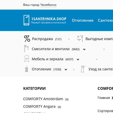
Ваш город:
Челябинск
Отопление
Сантех
Распродажа
Выгодные ком
(121)
Смесители и вентили
(9682)
Мебель и зеркала
(6037)
Отопление
Уход за сант
(1030)
КАТЕГОРИИ
COMFOR
Главная
COMFORTY Amsterdam
(0)
COMFORTY Angara
(4)
Сортиров