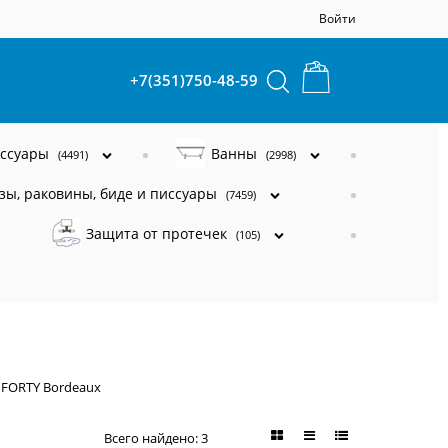
Войти
+7(351)750-48-59
ессуары
Ванны
(4491)
(2998)
зы, раковины, биде и писсуары
(7459)
Защита от протечек
(105)
FORTY Bordeaux
Всего найдено:
3