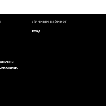
я
Личный кабинет
Вход
ношении
сональных