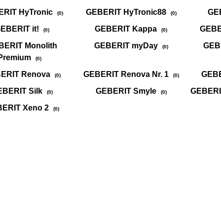
RIT HyTronic
GEBERIT HyTronic88
GE
(0)
(0)
EBERIT it!
GEBERIT Kappa
GEBE
(0)
(0)
BERIT Monolith
GEBERIT myDay
GEB
(0)
Premium
(0)
ERIT Renova
GEBERIT Renova Nr. 1
GEBE
(0)
(0)
BERIT Silk
GEBERIT Smyle
GEBERI
(0)
(0)
ERIT Xeno 2
(0)