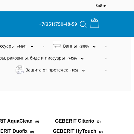
Войти
+7(351)750-48-59
ессуары
Ванны
(4491)
(2998)
зы, раковины, биде и писсуары
(7459)
Защита от протечек
(105)
IT AquaClean
GEBERIT Citterio
(0)
(0)
ERIT Duofix
GEBERIT HyTouch
(0)
(0)