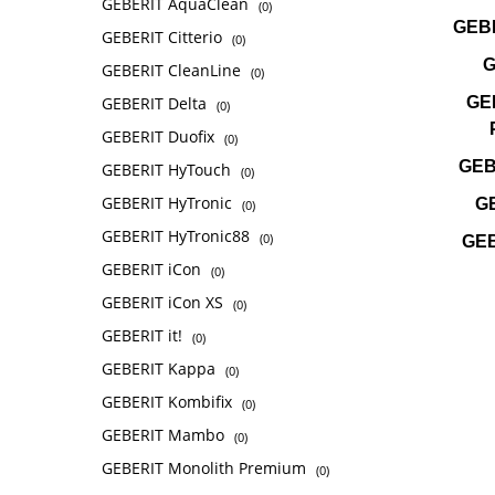
GEBERIT AquaClean
(0)
GEBE
GEBERIT Citterio
(0)
G
GEBERIT CleanLine
(0)
GE
GEBERIT Delta
(0)
GEBERIT Duofix
(0)
GEB
GEBERIT HyTouch
(0)
GEBERIT HyTronic
GE
(0)
GEBERIT HyTronic88
(0)
GEB
GEBERIT iCon
(0)
GEBERIT iCon XS
(0)
GEBERIT it!
(0)
GEBERIT Kappa
(0)
GEBERIT Kombifix
(0)
GEBERIT Mambo
(0)
GEBERIT Monolith Premium
(0)