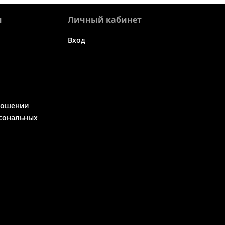
я
Личный кабинет
Вход
ношении
сональных