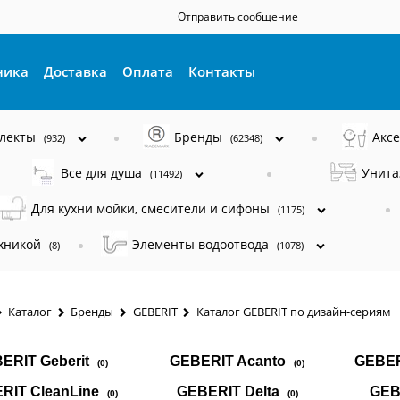
Отправить сообщение
ника
Доставка
Оплата
Контакты
плекты
Бренды
Акс
(932)
(62348)
Все для душа
Унита
(11492)
Для кухни мойки, смесители и сифоны
(1175)
ехникой
Элементы водоотвода
(8)
(1078)
Каталог
Бренды
GEBERIT
Каталог GEBERIT по дизайн-сериям
ERIT Geberit
GEBERIT Acanto
GEBER
(0)
(0)
RIT CleanLine
GEBERIT Delta
GEB
(0)
(0)