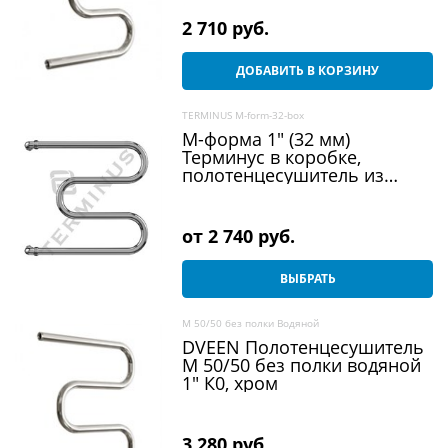
2 710
 руб.
ДОБАВИТЬ В КОРЗИНУ
TERMINUS M-form-32-box
М-форма 1" (32 мм)
Терминус в коробке,
полотенцесушитель из
нержавеющей стали,
водяной
от
2 740
 руб.
ВЫБРАТЬ
M 50/50 без полки Водяной
DVEEN Полотенцесушитель
M 50/50 без полки водяной
1" К0, хром
3 280
 руб.