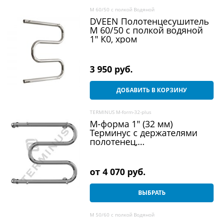
M 60/50 c полкой Водяной
DVEEN Полотенцесушитель
M 60/50 c полкой водяной
1" К0, хром
3 950
 руб.
ДОБАВИТЬ В КОРЗИНУ
TERMINUS M-form-32-plus
М-форма 1" (32 мм)
Терминус с держателями
полотенец,
полотенцесушитель из
нержавеющей стали,
водяной
от
4 070
 руб.
ВЫБРАТЬ
M 50/60 c полкой Водяной