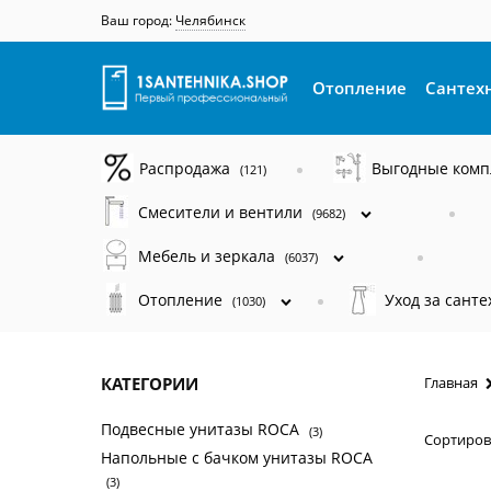
Ваш город:
Челябинск
Отопление
Сантех
Распродажа
Выгодные ком
(121)
Смесители и вентили
(9682)
Мебель и зеркала
(6037)
Отопление
Уход за сант
(1030)
КАТЕГОРИИ
Главная
Подвесные унитазы ROCA
(3)
Сортиров
Напольные c бачком унитазы ROCA
(3)