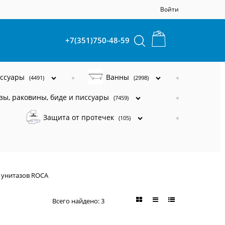
Войти
+7(351)750-48-59
ессуары
Ванны
(4491)
(2998)
зы, раковины, биде и писсуары
(7459)
Защита от протечек
(105)
 унитазов ROCA
Всего найдено:
3