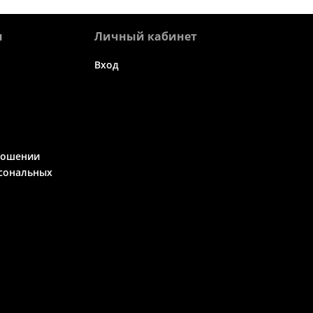
я
Личный кабинет
Вход
ношении
сональных