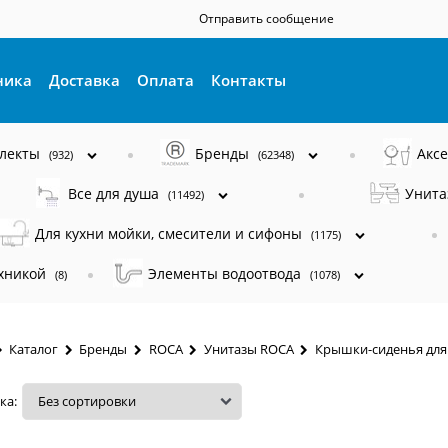
Отправить сообщение
ника
Доставка
Оплата
Контакты
плекты
Бренды
Акс
(932)
(62348)
Все для душа
Унита
(11492)
Для кухни мойки, смесители и сифоны
(1175)
ехникой
Элементы водоотвода
(8)
(1078)
Каталог
Бренды
ROCA
Унитазы ROCA
Крышки-сиденья для
ка: