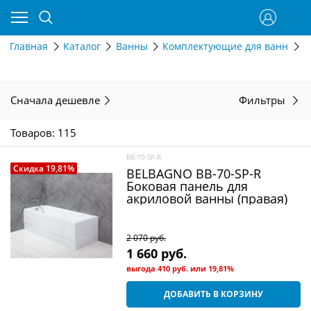
Главная
Каталог
Ванны
Комплектующие для ванн
П
Сначала дешевле
Фильтры
Товаров: 115
BB-70-SP-R
Скидка 19,81%
BELBAGNO BB-70-SP-R
Боковая панель для
акриловой ванны (правая)
2 070
 руб.
1 660
 руб.
выгода
410 руб.
или
19,81%
ДОБАВИТЬ В КОРЗИНУ