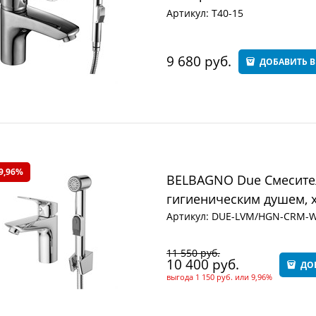
Артикул:
T40-15
9 680
 руб.
ДОБАВИТЬ В
9,96%
BELBAGNO Due Смесител
гигиеническим душем, 
Артикул:
DUE-LVM/HGN-CRM-
11 550
 руб.
10 400
 руб.
ДО
выгода
1 150 руб.
или
9,96%