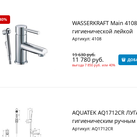
 40%
WASSERKRAFT Main 4108
гигиенической лейкой
Артикул:
4108
19 630
 руб.
11 780
 руб.
ДОБ
выгода
7 850 руб.
или
40%
AQUATEK AQ1712CR ЛУГА
гигиеническим ручным 
Артикул:
AQ1712CR