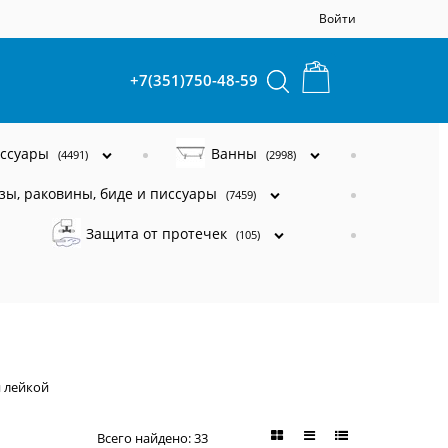
Войти
+7(351)750-48-59
ессуары
Ванны
(4491)
(2998)
зы, раковины, биде и писсуары
(7459)
Защита от протечек
(105)
 лейкой
Всего найдено:
33