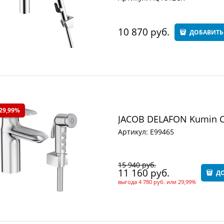
10 870
 руб.
ДОБАВИТЬ
29,99%
JACOB DELAFON Kumin C
Артикул:
E99465
15 940
 руб.
11 160
 руб.
ДО
выгода
4 780 руб.
или
29,99%