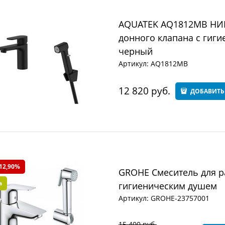
AQUATEK AQ1812MB НИК
донного клапана с гиг
черный
Артикул:
AQ1812MB
12 820
 руб.
ДОБАВИТЬ
12,90%
GROHE Смеситель для р
а
гигиеническим душем
Артикул:
GROHE-23757001
15 400
 руб.