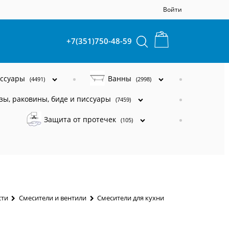
Войти
+7(351)750-48-59
ессуары
Ванны
(4491)
(2998)
зы, раковины, биде и писсуары
(7459)
Защита от протечек
(105)
сти
Смесители и вентили
Смесители для кухни