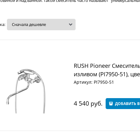
овиной и над ванной. Такой смеситель часто называют "универсальны
ка:
RUSH Pioneer Смесител
изливом (PI7950-51), цв
Артикул:
PI7950-51
4 540
 руб.
ДОБАВИТЬ В