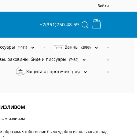
Войти
+7(351)750-48-59
ессуары
Ванны
(4491)
(2998)
зы, раковины, биде и писсуары
(7459)
Защита от протечек
(105)
М ИЗЛИВОМ
ным изливом
 образом, чтобы излив было удобно использовать над