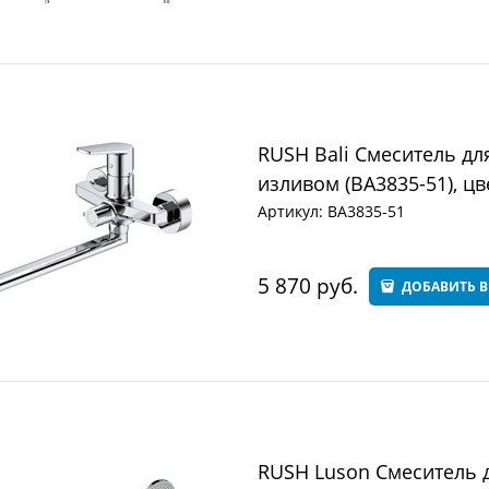
RUSH Bali Смеситель д
изливом (BA3835-51), цв
Артикул:
BA3835-51
5 870
 руб.
ДОБАВИТЬ В
RUSH Luson Смеситель 