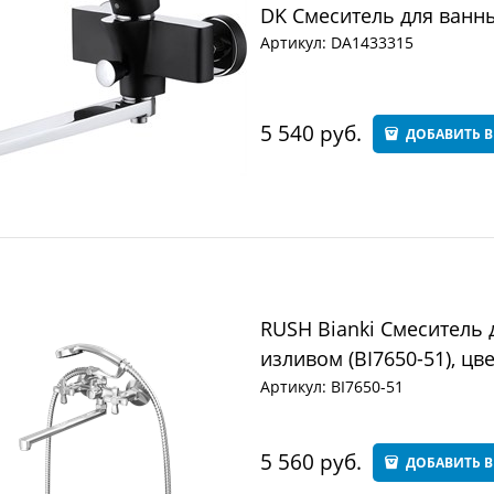
DK Смеситель для ванны
Артикул:
DA1433315
5 540
 руб.
ДОБАВИТЬ В
RUSH Bianki Смеситель
изливом (BI7650-51), цв
Артикул:
BI7650-51
5 560
 руб.
ДОБАВИТЬ В