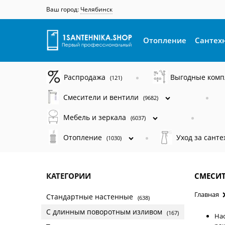
Ваш город:
Челябинск
Отопление
Сантех
Распродажа
Выгодные ком
(121)
Смесители и вентили
(9682)
Мебель и зеркала
(6037)
Отопление
Уход за сант
(1030)
КАТЕГОРИИ
СМЕСИ
Главная
Стандартные настенные
(638)
С длинным поворотным изливом
(167)
На