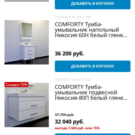
ДОБАВИТЬ В КОРЗИНУ
COMFORTY 00-00011160
COMFORTY Тумба-
умывальник напольный
Никосия 60Н белый глянец
с раковиной Fest 60
36 200
 руб.
ДОБАВИТЬ В КОРЗИНУ
COMFORTY 00-00011163
Скидка 15%
COMFORTY Тумба-
умывальник подвесной
Никосия-80П белый глянец
с раковиной Fest 80
37 700
 руб.
32 040
 руб.
выгода
5 660 руб.
или
15%