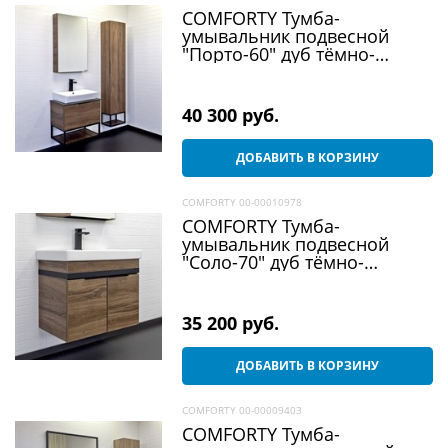
COMFORTY Тумба-
умывальник подвесной
"Порто-60" дуб тёмно-
коричневый с черной
столешницей №8 c
раковиной 9055RA-50
40 300
 руб.
ДОБАВИТЬ В КОРЗИНУ
COMFORTY 00-00010978
COMFORTY Тумба-
умывальник подвесной
"Соло-70" дуб тёмно-
коричнвый с раковиной
Адриана 70
35 200
 руб.
ДОБАВИТЬ В КОРЗИНУ
COMFORTY 00-00009403
COMFORTY Тумба-