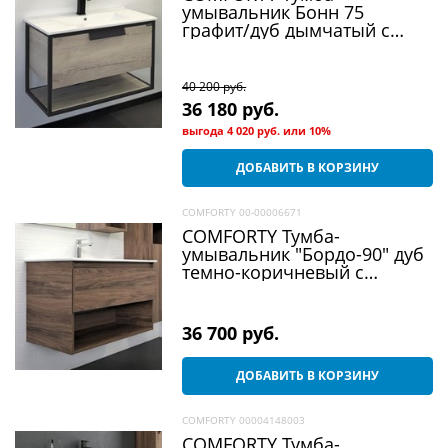
умывальник Бонн 75
графит/дуб дымчатый с
раковиной 75E
40 200
 руб.
36 180
 руб.
выгода
4 020 руб.
или
10%
ДОБАВИТЬ В КОРЗИНУ
COMFORTY 00-00006671
COMFORTY Тумба-
умывальник "Бордо-90" дуб
темно-коричневый с
раковиной "Quadro 90"
36 700
 руб.
ДОБАВИТЬ В КОРЗИНУ
COMFORTY 00004148003
COMFORTY Тумба-