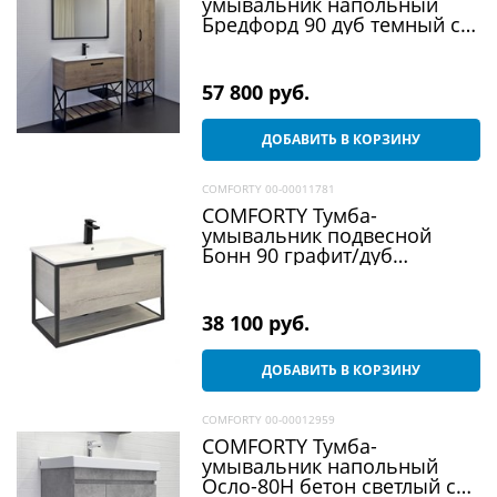
умывальник напольный
Бредфорд 90 дуб темный с
раковиной 90E
57 800
 руб.
ДОБАВИТЬ В КОРЗИНУ
COMFORTY 00-00011781
COMFORTY Тумба-
умывальник подвесной
Бонн 90 графит/дуб
дымчатый с раковиной
Quadro 90
38 100
 руб.
ДОБАВИТЬ В КОРЗИНУ
COMFORTY 00-00012959
COMFORTY Тумба-
умывальник напольный
Осло-80Н бетон светлый с