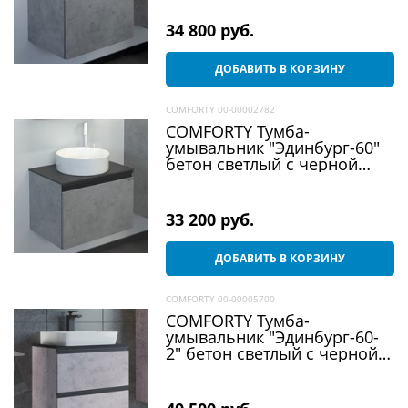
раковиной 9055RA-50
34 800
 руб.
ДОБАВИТЬ В КОРЗИНУ
COMFORTY 00-00002782
COMFORTY Тумба-
умывальник "Эдинбург-60"
бетон светлый с черной
столешницей с отверстием
под смеситель №12, с
раковиной 9111
33 200
 руб.
ДОБАВИТЬ В КОРЗИНУ
COMFORTY 00-00005700
COMFORTY Тумба-
умывальник "Эдинбург-60-
2" бетон светлый с черной
столешницей, с раковиной
9055RA-50