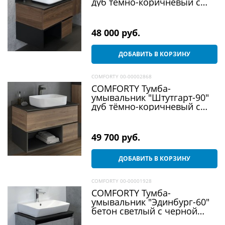
дуб тёмно-коричневый с
черной столешницей c
раковиной T-Y9378
48 000
 руб.
ДОБАВИТЬ В КОРЗИНУ
COMFORTY 00-00002868
COMFORTY Тумба-
умывальник "Штутгарт-90"
дуб тёмно-коричневый с
черной столешницей c
раковиной T-Y9378
49 700
 руб.
ДОБАВИТЬ В КОРЗИНУ
COMFORTY 00-00001928
COMFORTY Тумба-
умывальник "Эдинбург-60"
бетон светлый с черной
столешницей №8, с