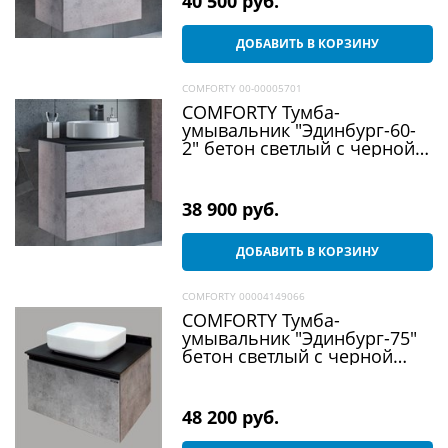
40 500
 руб.
ДОБАВИТЬ В КОРЗИНУ
COMFORTY 00-00005701
COMFORTY Тумба-
умывальник "Эдинбург-60-
2" бетон светлый с черной
столешницей с отверстием
под смеситель, с раковиной
9111
38 900
 руб.
ДОБАВИТЬ В КОРЗИНУ
COMFORTY 00004149066
COMFORTY Тумба-
умывальник "Эдинбург-75"
бетон светлый с черной
столешницей, с раковиной
T-Y9378
48 200
 руб.