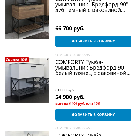
умывальник "Бредфорд-90"
дуб темный с раковиной
90E черная матовая
66 700
 руб.
ДОБАВИТЬ В КОРЗИНУ
COMFORTY 00-00009955
Скидка 10%
COMFORTY Тумба-
умывальник Бредфорд-90
белый глянец с раковиной
90E
61 000
 руб.
54 900
 руб.
выгода
6 100 руб.
или
10%
ДОБАВИТЬ В КОРЗИНУ
COMFORTY 00-00006653
COMFORTY Тумба-