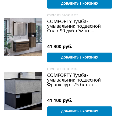
ДОБАВИТЬ В КОРЗИНУ
COMFORTY 00-00010979
COMFORTY Тумба-
умывальник подвесной
Соло-90 дуб тёмно-
коричневый с раковиной
Адриана 90
41 300
 руб.
ДОБАВИТЬ В КОРЗИНУ
COMFORTY 00-00011082
COMFORTY Тумба-
умывальник подвесной
Франкфурт-75 бетон
светлый с черной
раковиной 75E
41 100
 руб.
ДОБАВИТЬ В КОРЗИНУ