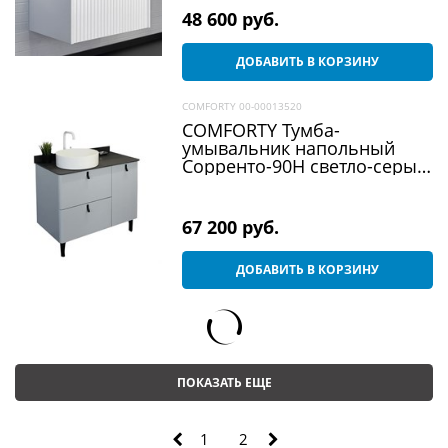
раковиной 9110
48 600
 руб.
ДОБАВИТЬ В КОРЗИНУ
COMFORTY 00-00013520
COMFORTY Тумба-
умывальник напольный
Сорренто-90Н светло-серый
с черной столешницей c
раковиной 9110
67 200
 руб.
ДОБАВИТЬ В КОРЗИНУ
ПОКАЗАТЬ ЕЩЕ
1
2