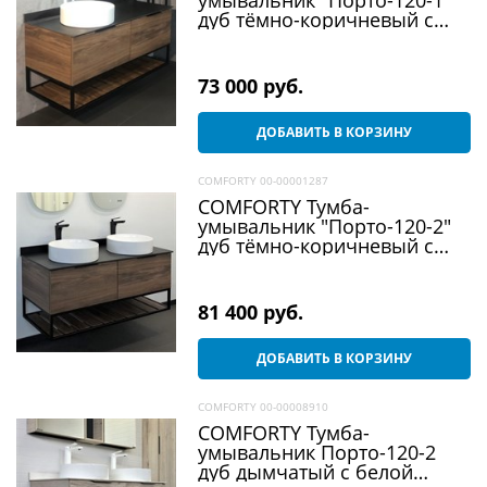
дуб тёмно-коричневый с
черной столешницей c
раковиной 9110
73 000
 руб.
ДОБАВИТЬ В КОРЗИНУ
COMFORTY 00-00001287
COMFORTY Тумба-
умывальник "Порто-120-2"
дуб тёмно-коричневый с
черной столешницей c
двумя раковинами 9110
81 400
 руб.
ДОБАВИТЬ В КОРЗИНУ
COMFORTY 00-00008910
COMFORTY Тумба-
умывальник Порто-120-2
дуб дымчатый с белой