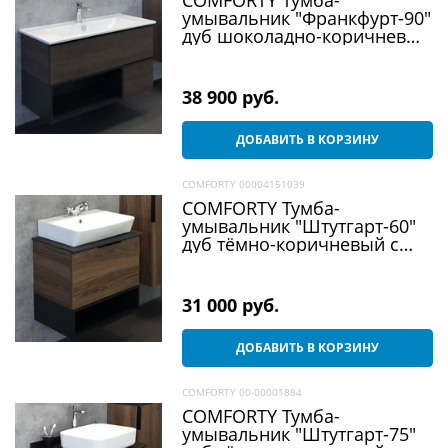
умывальник "Франкфурт-90"
дуб шоколадно-коричневый
с раковиной Quadro 90
38 900
 руб.
ДОБАВИТЬ В КОРЗИНУ
COMFORTY 00004151039
COMFORTY Тумба-
умывальник "Штутгарт-60"
дуб тёмно-коричневый с
черной столешницей №8 c
рак. 9055RA-50
31 000
 руб.
ДОБАВИТЬ В КОРЗИНУ
COMFORTY 00-00001884
COMFORTY Тумба-
умывальник "Штутгарт-75"