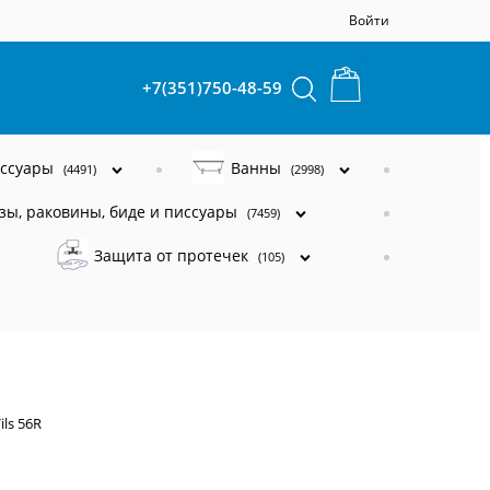
Войти
+7(351)750-48-59
ессуары
Ванны
(4491)
(2998)
зы, раковины, биде и писсуары
(7459)
Защита от протечек
(105)
ils 56R