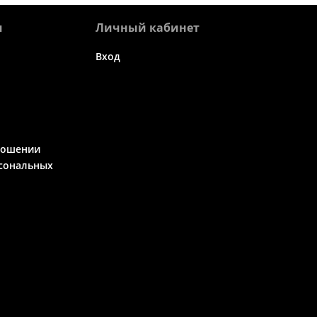
я
Личный кабинет
Вход
ношении
сональных