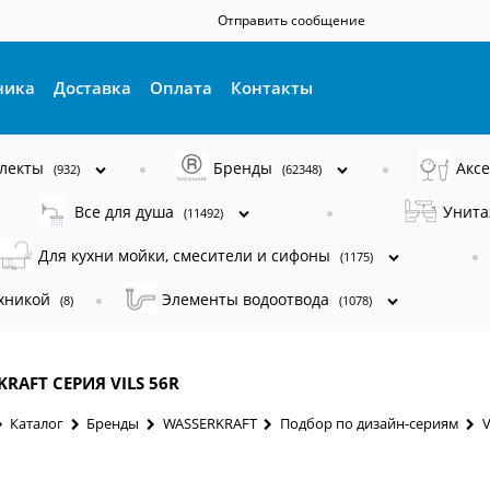
Отправить сообщение
ника
Доставка
Оплата
Контакты
плекты
Бренды
Акс
(932)
(62348)
Все для душа
Унита
(11492)
Для кухни мойки, смесители и сифоны
(1175)
ехникой
Элементы водоотвода
(8)
(1078)
RAFT СЕРИЯ VILS 56R
Каталог
Бренды
WASSERKRAFT
Подбор по дизайн-сериям
V