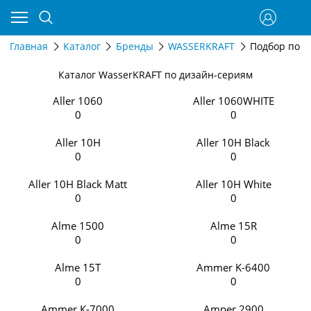
Главная
Каталог
Бренды
WASSERKRAFT
Подбор по д
Каталог WasserKRAFT по дизайн-сериям
Aller 1060
Aller 1060WHITE
0
0
Aller 10H
Aller 10H Black
0
0
Aller 10H Black Matt
Aller 10H White
0
0
Alme 1500
Alme 15R
0
0
Alme 15T
Ammer K-6400
0
0
Ammer К-7000
Amper 2900